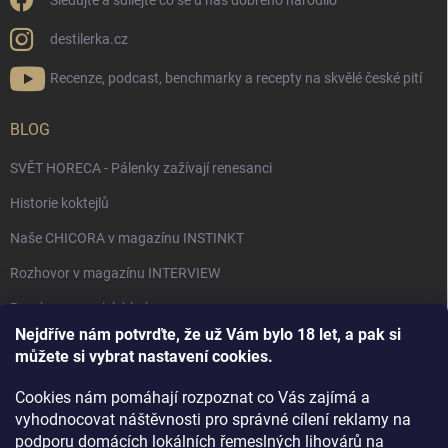
Sledujte a sdílejte co se u nás dobrého narodilo
destilerka.cz
Recenze, podcast, benchmarky a recepty na skvělé české pití
BLOG
SVĚT HORECA - Pálenky zažívají renesanci
Historie koktejlů
Naše CHICORA v magazínu INSTINKT
Rozhovor v magazínu INTERVIEW
Bourbon, americká krása.
Nejdříve nám potvrďte, že už Vám bylo 18 let, a pak si
Napsali v TÝDNU o naší práci
můžete si vybrat nastavení cookies.
Když ovoce dostane druhý život
Cookies nám pomáhají rozpoznat co Vás zajímá a
Rozhovor s DESTILERKA.CZ v magazínu DRINKING-CAT
vyhodnocovat náštěvnosti pro správné cílení reklamy na
podporu domácích lokálních řemeslných lihovárů na