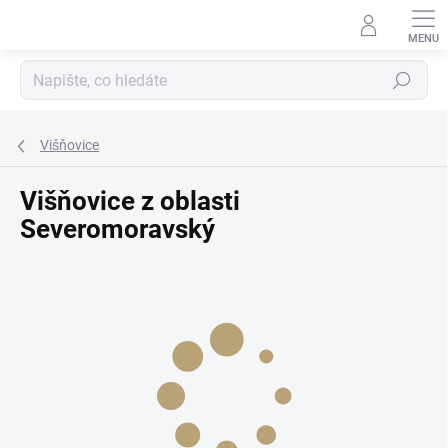
Přejít
na
obsah
Hledat
Višňovice
Višňovice z oblasti
Severomoravský