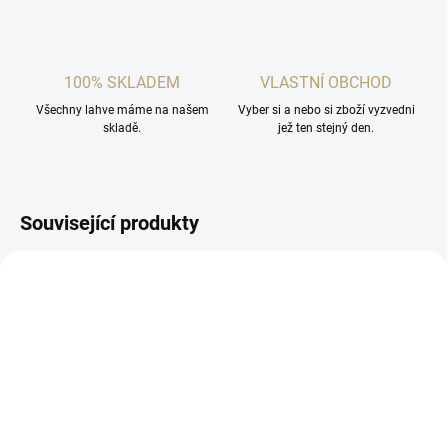
100% SKLADEM
VLASTNÍ OBCHOD
Všechny lahve máme na našem
Vyber si a nebo si zboží vyzvedni
skladě.
jež ten stejný den.
Související produkty
SKLADEM
SKLADEM
(2 KS)
(>5 KS)