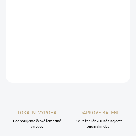
cena:
MOŽNOSTI
DORUČENÍ
−
+
Přidat do košíku
Je typicky nasládlé chuti, s patrnou stopou pecek v chuti i vůni a
povidly v dozvuku.
DETAILNÍ INFORMACE
ZEPTAT SE
HLÍDAT
LOKÁLNÍ VÝROBA
DÁRKOVÉ BALENÍ
Podporujeme české řemeslné
Ke každé láhvi u nás najdete
výrobce
originální obal.