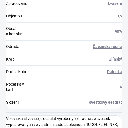
Zpracování
:
kvašení
Objem v L
:
0,5
Obsah
48%
alkoholu
:
Odrůda
:
Čačanská rodná
Kraj
:
Zlínský
Druh alkoholu
:
Pálenka
Počet ks v
6
kart
:
Složení
:
švestkový destilát
Vizovická slivovice je destilát vyrobený výhradně ze švestek
vypěstovaných ve vlastním sadu společnosti RUDOLF JELÍNEK,