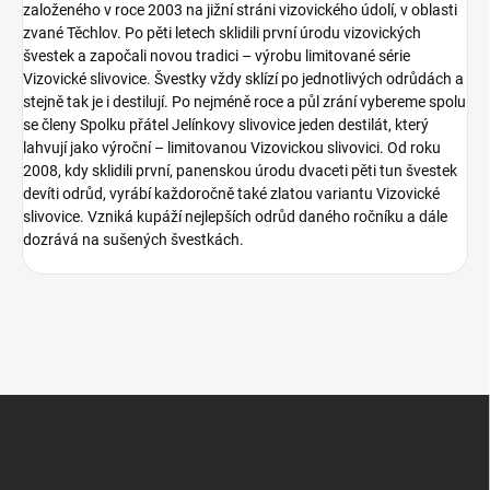
založeného v roce 2003 na jižní stráni vizovického údolí, v oblasti
zvané Těchlov. Po pěti letech sklidili první úrodu vizovických
švestek a započali novou tradici – výrobu limitované série
Vizovické slivovice. Švestky vždy sklízí po jednotlivých odrůdách a
stejně tak je i destilují. Po nejméně roce a půl zrání vybereme spolu
se členy Spolku přátel Jelínkovy slivovice jeden destilát, který
lahvují jako výroční – limitovanou Vizovickou slivovici. Od roku
2008, kdy sklidili první, panenskou úrodu dvaceti pěti tun švestek
devíti odrůd, vyrábí každoročně také zlatou variantu Vizovické
slivovice. Vzniká kupáží nejlepších odrůd daného ročníku a dále
dozrává na sušených švestkách.
Z
á
p
a