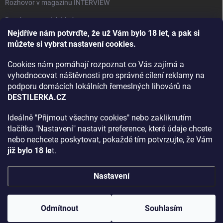
Rozhovor v magazínu INTERVIEW
Bourbon, americká krása.
Nejdříve nám potvrďte, že už Vám bylo 18 let, a pak si
Napsali v TÝDNU o naší práci
můžete si vybrat nastavení cookies.
Když ovoce dostane druhý život
Cookies nám pomáhají rozpoznat co Vás zajímá a
Rozhovor s DESTILERKA.CZ v magazínu DRINKING-CAT
vyhodnocovat náštěvnosti pro správné cílení reklamy na
podporu domácích lokálních řemeslných lihovárů na
Jak vybrat dárek na Vánoce
DESTILERKA.CZ
Rozhovor Destilerka.cz v magazínu Macchiato
Ideálně "Přijmout všechny cookies" nebo zakliknutím
tlačítka "Nastavení" nastavit preference, které údaje chcete
Archiv
nebo nechcete poskytovat, pokaždé tím potvrzujte, že Vám
již bylo 18 le
t.
Nastavení
Copyright 2026
DESTILERKA.CZ
. Všechna práva vyhrazena.
Upravit
nastavení cookies
Odmítnout
Souhlasím
Vytvořil Shoptet