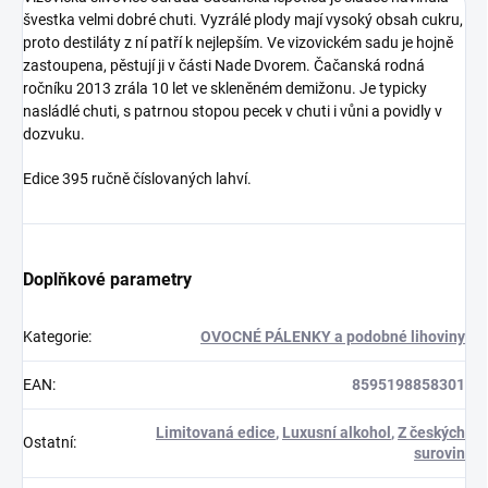
švestka velmi dobré chuti. Vyzrálé plody mají vysoký obsah cukru,
proto destiláty z ní patří k nejlepším. Ve vizovickém sadu je hojně
zastoupena, pěstují ji v části Nade Dvorem.
Čačanská rodná
ročníku 2013 zrála 10 let ve skleněném demižonu.
Je typicky
nasládlé chuti, s patrnou stopou pecek v chuti i vůni a povidly v
dozvuku.
Edice 395 ručně číslovaných lahví.
Doplňkové parametry
Kategorie
:
OVOCNÉ PÁLENKY a podobné lihoviny
EAN
:
8595198858301
Limitovaná edice
,
Luxusní alkohol
,
Z českých
Ostatní
:
surovin