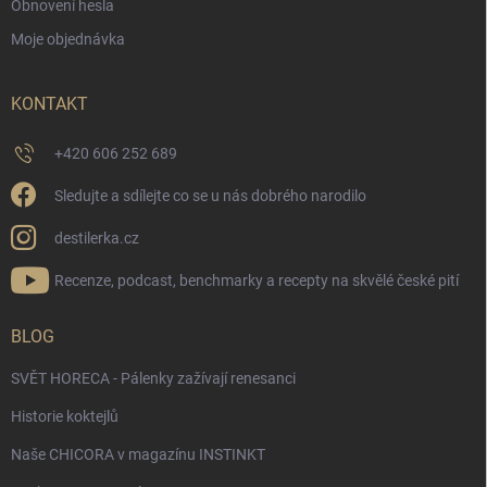
Obnovení hesla
Moje objednávka
KONTAKT
+420 606 252 689
Sledujte a sdílejte co se u nás dobrého narodilo
destilerka.cz
Recenze, podcast, benchmarky a recepty na skvělé české pití
BLOG
SVĚT HORECA - Pálenky zažívají renesanci
Historie koktejlů
Naše CHICORA v magazínu INSTINKT