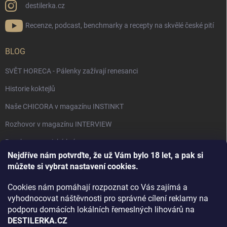
destilerka.cz
Recenze, podcast, benchmarky a recepty na skvělé české pití
BLOG
SVĚT HORECA - Pálenky zažívají renesanci
Historie koktejlů
Naše CHICORA v magazínu INSTINKT
Rozhovor v magazínu INTERVIEW
Bourbon, americká krása.
Nejdříve nám potvrďte, že už Vám bylo 18 let, a pak si
Napsali v TÝDNU o naší práci
můžete si vybrat nastavení cookies.
Když ovoce dostane druhý život
Cookies nám pomáhají rozpoznat co Vás zajímá a
Rozhovor s DESTILERKA.CZ v magazínu DRINKING-CAT
vyhodnocovat náštěvnosti pro správné cílení reklamy na
podporu domácích lokálních řemeslných lihovárů na
Jak vybrat dárek na Vánoce
DESTILERKA.CZ