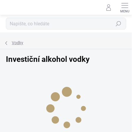
Přejít
na
obsah
Hledat
Vodky
Investiční alkohol vodky