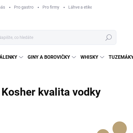
nás
Pro gastro
Pro firmy
Láhve a etikety na míru
Věrnos
Hledat
ÁLENKY
GINY A BOROVIČKY
WHISKY
TUZEMÁKY
Kosher kvalita vodky