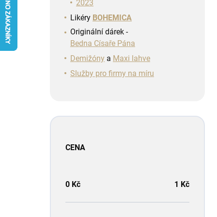
n
2023
í
Likéry
BOHEMICA
p
Originální dárek -
a
Bedna Císaře Pána
n
e
Demižóny
a
Maxi lahve
l
Služby pro firmy na míru
CENA
0
Kč
1
Kč