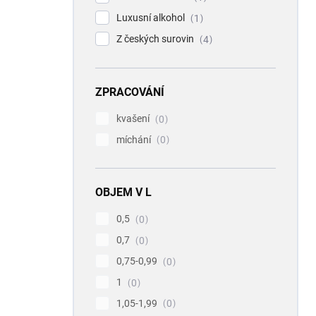
Luxusní alkohol
1
Z českých surovin
4
ZPRACOVÁNÍ
kvašení
0
míchání
0
OBJEM V L
0,5
0
0,7
0
0,75-0,99
0
1
0
1,05-1,99
0