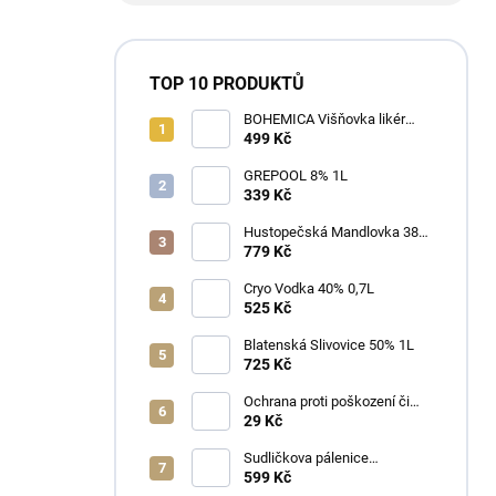
TOP 10 PRODUKTŮ
BOHEMICA Višňovka likér
25% 0,7L
499 Kč
GREPOOL 8% 1L
339 Kč
Hustopečská Mandlovka 38%
1L
779 Kč
Cryo Vodka 40% 0,7L
525 Kč
Blatenská Slivovice 50% 1L
725 Kč
Ochrana proti poškození či
ztrátě
29 Kč
Sudličkova pálenice
Ořechovka 30% 0,7L
599 Kč