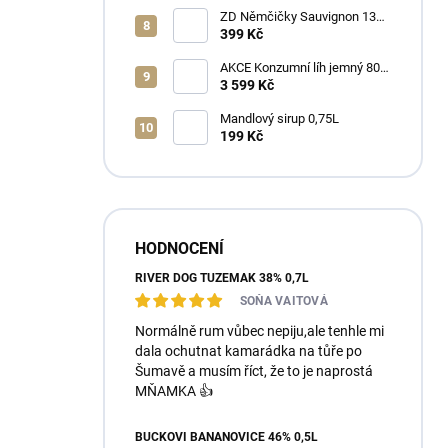
ZD Němčičky Sauvignon 13%
2025 Bag in Box 3L - suché
399 Kč
AKCE Konzumní líh jemný 80%
min 6x1L
3 599 Kč
Mandlový sirup 0,75L
199 Kč
HODNOCENÍ
RIVER DOG TUZEMÁK 38% 0,7L
SOŇA VAITOVÁ
Normálně rum vůbec nepiju,ale tenhle mi
dala ochutnat kamarádka na tůře po
Šumavě a musím říct, že to je naprostá
MŇAMKA 👍
BUČKOVI BANÁNOVICE 46% 0,5L