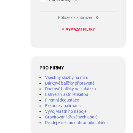
Položek k zobrazení:
0
VYMAZAT FILTRY
PRO FIRMY
Všechny služby na míru
Dárkové balíčky připravené
Dárkové balíčky na zakázku
Láhve s vlastní etiketou
Firemní degustace
Exkurze v palírnách
Vývoj vlastního nápoje
Gravírování dřevěných obalů
Prodej v režimu náhradního plnění