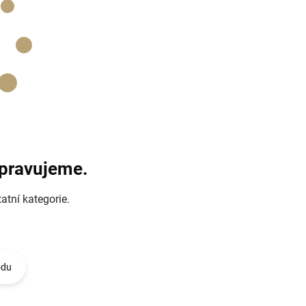
ipravujeme.
atní kategorie.
odu