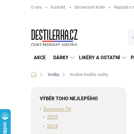
Přejít
O nás
Kontakt
Showroom Kolín
Napsali o 
na
obsah
AKCE
DÁRKY
LIKÉRY A OSTATNÍ
P
Domů
Vodky
Kosher kvalita vodky
P
o
VÝBĚR TOHO NEJLEPŠÍHO
s
t
Šampioni ČR
r
2025
a
2024
n