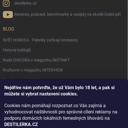
destilerka.cz
Recenze, podcast, benchmarky a recepty na skvělé české pití
BLOG
SVĚT HORECA - Pálenky zažívají renesanci
Historie koktejlů
Naše CHICORA v magazínu INSTINKT
Rozhovor v magazínu INTERVIEW
Bourbon, americká krása.
Nejdříve nám potvrďte, že už Vám bylo 18 let, a pak si
Napsali v TÝDNU o naší práci
můžete si vybrat nastavení cookies.
Když ovoce dostane druhý život
Cookies nám pomáhají rozpoznat co Vás zajímá a
Rozhovor s DESTILERKA.CZ v magazínu DRINKING-CAT
vyhodnocovat náštěvnosti pro správné cílení reklamy na
podporu domácích lokálních řemeslných lihovárů na
Jak vybrat dárek na Vánoce
DESTILERKA.CZ