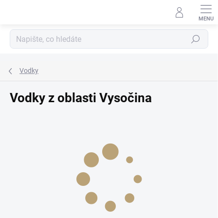
Přejít
na
obsah
Hledat
Vodky
Vodky z oblasti Vysočina