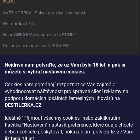
BLOG
SVĚT HORECA - Pálenky zažívají renesanci
Historie koktejlů
Naše CHICORA v magazínu INSTINKT
Rozhovor v magazínu INTERVIEW
Bourbon, americká krása.
Nejdříve nám potvrďte, že už Vám bylo 18 let, a pak si
Napsali v TÝDNU o naší práci
můžete si vybrat nastavení cookies.
Když ovoce dostane druhý život
Cookies nám pomáhají rozpoznat co Vás zajímá a
Rozhovor s DESTILERKA.CZ v magazínu DRINKING-CAT
vyhodnocovat náštěvnosti pro správné cílení reklamy na
podporu domácích lokálních řemeslných lihovárů na
Jak vybrat dárek na Vánoce
DESTILERKA.CZ
Rozhovor Destilerka.cz v magazínu Macchiato
Ideálně "Přijmout všechny cookies" nebo zakliknutím
tlačítka "Nastavení" nastavit preference, které údaje chcete
Archiv
nebo nechcete poskytovat, pokaždé tím potvrzujte, že Vám
již bylo 18 le
t.