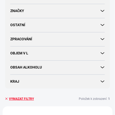
d
u
ZNAČKY
k
t
OSTATNÍ
ů
ZPRACOVÁNÍ
OBJEM V L
OBSAH ALKOHOLU
KRAJ
Položek k zobrazení:
1
VYMAZAT FILTRY
V
ý