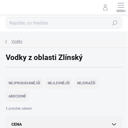
Přejít
na
obsah
Hledat
Vodky
Vodky z oblasti Zlínský
Ř
a
NEJPRODÁVANĚJŠÍ
NEJLEVNĚJŠÍ
NEJDRAŽŠÍ
z
e
ABECEDNĚ
n
í
1
položek celkem
p
r
CENA
o