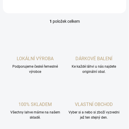
zdraví, Lavi!
1
položek celkem
O
v
l
á
d
a
c
LOKÁLNÍ VÝROBA
DÁRKOVÉ BALENÍ
í
Podporujeme české řemeslné
p
Ke každé láhvi u nás najdete
výrobce
originální obal.
r
v
k
y
v
ý
100% SKLADEM
VLASTNÍ OBCHOD
p
i
Všechny lahve máme na našem
Vyber si a nebo si zboží vyzvedni
s
skladě.
jež ten stejný den.
u