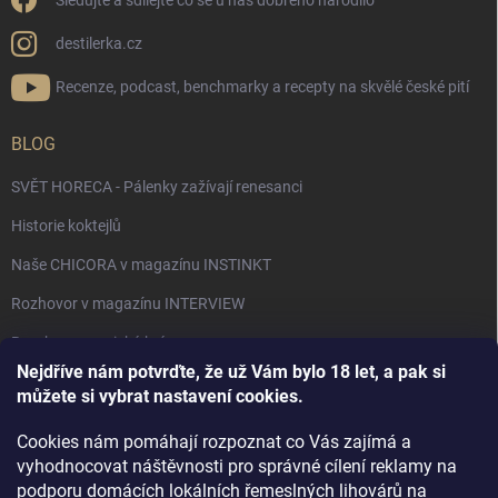
Sledujte a sdílejte co se u nás dobrého narodilo
destilerka.cz
Recenze, podcast, benchmarky a recepty na skvělé české pití
BLOG
SVĚT HORECA - Pálenky zažívají renesanci
Historie koktejlů
Naše CHICORA v magazínu INSTINKT
Rozhovor v magazínu INTERVIEW
Bourbon, americká krása.
Nejdříve nám potvrďte, že už Vám bylo 18 let, a pak si
Napsali v TÝDNU o naší práci
můžete si vybrat nastavení cookies.
Když ovoce dostane druhý život
Cookies nám pomáhají rozpoznat co Vás zajímá a
Rozhovor s DESTILERKA.CZ v magazínu DRINKING-CAT
vyhodnocovat náštěvnosti pro správné cílení reklamy na
podporu domácích lokálních řemeslných lihovárů na