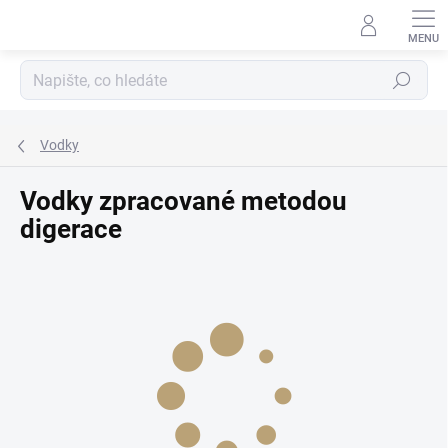
Přejít
na
obsah
Hledat
Vodky
Vodky zpracované metodou
digerace