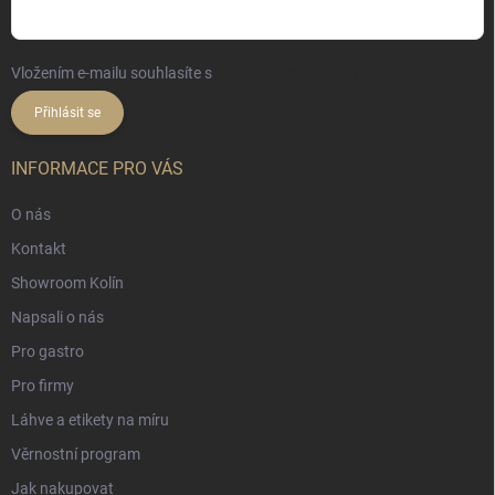
Vložením e-mailu souhlasíte s
podmínkami ochrany osobních údajů
Přihlásit se
INFORMACE PRO VÁS
O nás
Kontakt
Showroom Kolín
Napsali o nás
Pro gastro
Pro firmy
Láhve a etikety na míru
Věrnostní program
Jak nakupovat