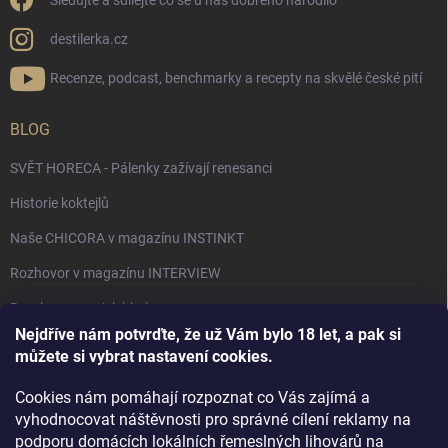
Sledujte a sdílejte co se u nás dobrého narodilo
destilerka.cz
Recenze, podcast, benchmarky a recepty na skvělé české pití
BLOG
SVĚT HORECA - Pálenky zažívají renesanci
Historie koktejlů
Naše CHICORA v magazínu INSTINKT
Rozhovor v magazínu INTERVIEW
Bourbon, americká krása.
Nejdříve nám potvrďte, že už Vám bylo 18 let, a pak si
Napsali v TÝDNU o naší práci
můžete si vybrat nastavení cookies.
Když ovoce dostane druhý život
Cookies nám pomáhají rozpoznat co Vás zajímá a
Rozhovor s DESTILERKA.CZ v magazínu DRINKING-CAT
vyhodnocovat náštěvnosti pro správné cílení reklamy na
podporu domácích lokálních řemeslných lihovárů na