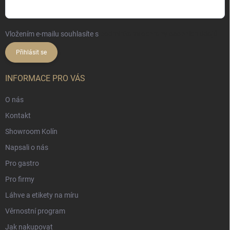
Vložením e-mailu souhlasíte s
podmínkami ochrany osobních údajů
Přihlásit se
INFORMACE PRO VÁS
O nás
Kontakt
Showroom Kolín
Napsali o nás
Pro gastro
Pro firmy
Láhve a etikety na míru
Věrnostní program
Jak nakupovat