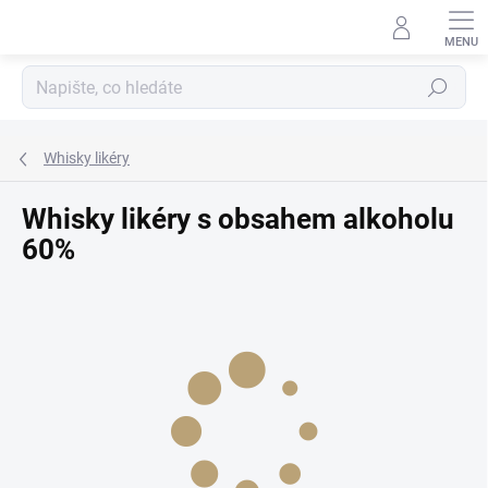
Přejít
na
obsah
Hledat
Whisky likéry
Whisky likéry s obsahem alkoholu
60%