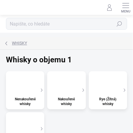
Přejít
na
obsah
Hledat
WHISKY
Whisky o objemu 1
Nenakouřené
Nakouřené
Rye (Žitná)
whisky
whisky
whisky