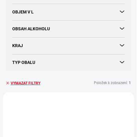
OBJEM V L
OBSAH ALKOHOLU
KRAJ
TYP OBALU
Položek k zobrazení:
1
VYMAZAT FILTRY
V
ý
p
i
s
p
r