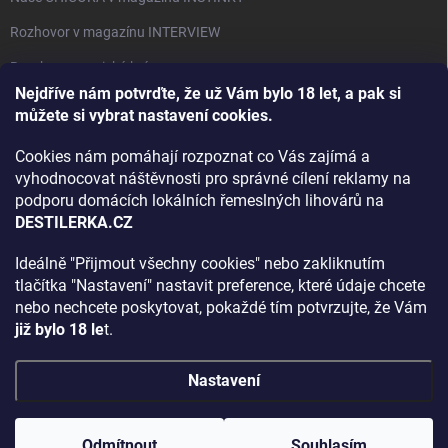
Rozhovor v magazínu INTERVIEW
Bourbon, americká krása.
Nejdříve nám potvrďte, že už Vám bylo 18 let, a pak si
Napsali v TÝDNU o naší práci
můžete si vybrat nastavení cookies.
Když ovoce dostane druhý život
Cookies nám pomáhají rozpoznat co Vás zajímá a
Rozhovor s DESTILERKA.CZ v magazínu DRINKING-CAT
vyhodnocovat náštěvnosti pro správné cílení reklamy na
podporu domácích lokálních řemeslných lihovárů na
Jak vybrat dárek na Vánoce
DESTILERKA.CZ
Rozhovor Destilerka.cz v magazínu Macchiato
Ideálně "Přijmout všechny cookies" nebo zakliknutím
tlačítka "Nastavení" nastavit preference, které údaje chcete
Archiv
nebo nechcete poskytovat, pokaždé tím potvrzujte, že Vám
již bylo 18 le
t.
Nastavení
Copyright 2026
DESTILERKA.CZ
. Všechna práva vyhrazena.
Upravit
nastavení cookies
Odmítnout
Souhlasím