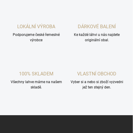
l
á
d
a
c
LOKÁLNÍ VÝROBA
DÁRKOVÉ BALENÍ
í
Podporujeme české řemeslné
p
Ke každé láhvi u nás najdete
výrobce
originální obal.
r
v
k
y
v
ý
100% SKLADEM
VLASTNÍ OBCHOD
p
i
Všechny lahve máme na našem
Vyber si a nebo si zboží vyzvedni
s
skladě.
jež ten stejný den.
u
Z
á
p