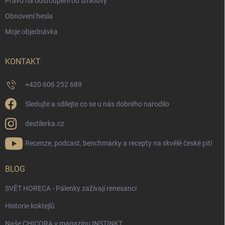
Právo na odstoupení od smlouvy
Obnovení hesla
Moje objednávka
KONTAKT
+420 606 252 689
Sledujte a sdílejte co se u nás dobrého narodilo
destilerka.cz
Recenze, podcast, benchmarky a recepty na skvělé české pití
BLOG
SVĚT HORECA - Pálenky zažívají renesanci
Historie koktejlů
Naše CHICORA v magazínu INSTINKT