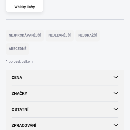
Whisky likéry
Ř
a
NEJPRODÁVANĚJŠÍ
NEJLEVNĚJŠÍ
NEJDRAŽŠÍ
z
e
ABECEDNĚ
n
í
1
položek celkem
p
r
CENA
o
d
u
ZNAČKY
k
t
OSTATNÍ
ů
ZPRACOVÁNÍ