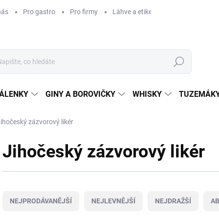
nás
Pro gastro
Pro firmy
Láhve a etikety na míru
Věrnos
Hledat
ÁLENKY
GINY A BOROVIČKY
WHISKY
TUZEMÁKY
ihočeský zázvorový likér
Jihočeský zázvorový likér
Ř
a
NEJPRODÁVANĚJŠÍ
NEJLEVNĚJŠÍ
NEJDRAŽŠÍ
A
z
e