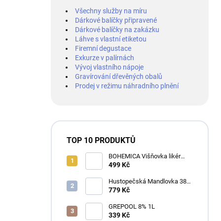
Všechny služby na míru
Dárkové balíčky připravené
Dárkové balíčky na zakázku
Láhve s vlastní etiketou
Firemní degustace
Exkurze v palírnách
Vývoj vlastního nápoje
Gravírování dřevěných obalů
Prodej v režimu náhradního plnění
TOP 10 PRODUKTŮ
BOHEMICA Višňovka likér
25% 0,7L
499 Kč
Hustopečská Mandlovka 38%
1L
779 Kč
GREPOOL 8% 1L
339 Kč