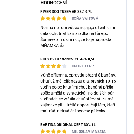
HODNOCENÍ
RIVER DOG TUZEMÁK 38% 0,7L
SOŇA VAITOVÁ
Normálně rum vůbec nepiju,ale tenhle mi
dala ochutnat kamarádka na tůře po
Šumavě a musím říct, že to je naprostá
MŇAMKA 👍
BUČKOVI BANÁNOVICE 46% 0,5L
ONDŘEJ SRP
Vůně příjemná, opravdu přezrálé banány.
Chuť už mě tolik nezaujala, prvních 10-15
vteřin po polknutí mi chuť banánů přišla
spíše umělá a syntetická. Po dalších pár
vteřinách se vrátila chuť přírodní. Za mě
zajímavé pití. Určitě doporučuji těm, kteří
mají rádi netradiční ovocné pálenky.
BARTIDA ORIGINÁL ČERT 30% 1L
MILOSLAV MAŠATA