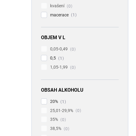
kvašení
0
macerace
1
OBJEM V L
0,05-0,49
0
0,5
1
1,05-1,99
0
OBSAH ALKOHOLU
20%
1
25,01-29,9%
0
35%
0
38,5%
0