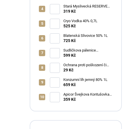
Stará Myslivecká RESERVE
40% 0,7L
319 Kč
Cryo Vodka 40% 0,7L
525 Kč
Blatenská Slivovice 50% 1L
725 Kč
Sudličkova pálenice
Ořechovka 30% 0,7L
599 Kč
Ochrana proti poškození či
ztrátě
29 Kč
Konzumní líh jemný 80% 1L
659 Kč
Apicor Švejkova Kontušovka
40% 0,5L
359 Kč