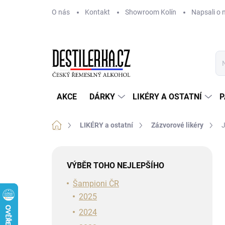
Přejít
O nás
Kontakt
Showroom Kolín
Napsali o 
na
obsah
AKCE
DÁRKY
LIKÉRY A OSTATNÍ
P
Domů
LIKÉRY a ostatní
Zázvorové likéry
J
P
o
VÝBĚR TOHO NEJLEPŠÍHO
s
t
Šampioni ČR
r
2025
a
2024
n