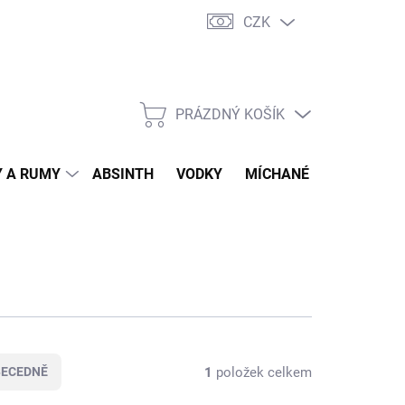
CZK
tní program
Jak nakupovat
Doprava
Jak balíme zásilky
PRÁZDNÝ KOŠÍK
NÁKUPNÍ
KOŠÍK
 A RUMY
ABSINTH
VODKY
MÍCHANÉ DRINKY
O
1
položek celkem
BECEDNĚ