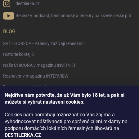
destilerka.cz
Recenze, podcast, benchmarky a recepty na skvělé české pití
BLOG
SVĚT HORECA - Pálenky zažívají renesanci
Historie koktejlů
Naše CHICORA v magazínu INSTINKT
Rozhovor v magazínu INTERVIEW
Bourbon, americká krása.
Nejdříve nám potvrďte, že už Vám bylo 18 let, a pak si
Napsali v TÝDNU o naší práci
můžete si vybrat nastavení cookies.
Když ovoce dostane druhý život
Cookies nám pomáhají rozpoznat co Vás zajímá a
Rozhovor s DESTILERKA.CZ v magazínu DRINKING-CAT
vyhodnocovat náštěvnosti pro správné cílení reklamy na
podporu domácích lokálních řemeslných lihovárů na
Jak vybrat dárek na Vánoce
DESTILERKA.CZ