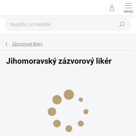
Přejít
na
obsah
Hledat
Zázvorové likéry
Jihomoravský zázvorový likér