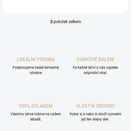
2
položek celkem
O
v
l
á
d
a
c
LOKÁLNÍ VÝROBA
DÁRKOVÉ BALENÍ
í
Podporujeme české řemeslné
p
Ke každé láhvi u nás najdete
výrobce
originální obal.
r
v
k
y
v
ý
100% SKLADEM
VLASTNÍ OBCHOD
p
i
Všechny lahve máme na našem
Vyber si a nebo si zboží vyzvedni
s
skladě.
jež ten stejný den.
u