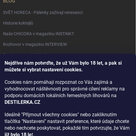
BLOG
SVĚT HORECA - Pálenky zažívají renesanci
Historie koktejlů
Naše CHICORA v magazínu INSTINKT
Rozhovor v magazínu INTERVIEW
Bourbon, americká krása.
Nejdříve nám potvrďte, že už Vám bylo 18 let, a pak si
Napsali v TÝDNU o naší práci
můžete si vybrat nastavení cookies.
Když ovoce dostane druhý život
Cookies nám pomáhají rozpoznat co Vás zajímá a
Rozhovor s DESTILERKA.CZ v magazínu DRINKING-CAT
vyhodnocovat náštěvnosti pro správné cílení reklamy na
podporu domácích lokálních řemeslných lihovárů na
Jak vybrat dárek na Vánoce
DESTILERKA.CZ
Rozhovor Destilerka.cz v magazínu Macchiato
Ideálně "Přijmout všechny cookies" nebo zakliknutím
tlačítka "Nastavení" nastavit preference, které údaje chcete
Archiv
nebo nechcete poskytovat, pokaždé tím potvrzujte, že Vám
již bylo 18 le
t.