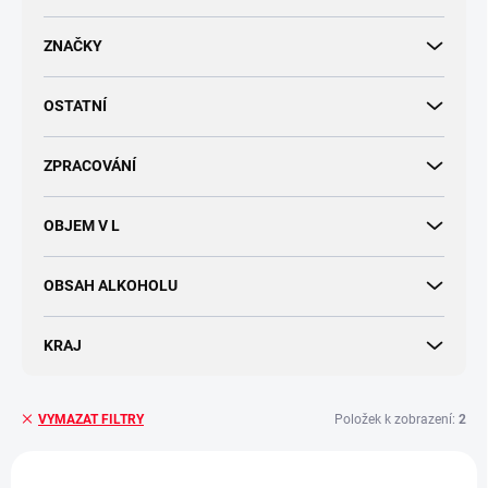
d
u
ZNAČKY
k
t
OSTATNÍ
ů
ZPRACOVÁNÍ
OBJEM V L
OBSAH ALKOHOLU
KRAJ
Položek k zobrazení:
2
VYMAZAT FILTRY
V
ý
AKCE