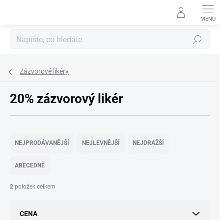
Přejít
na
obsah
Hledat
Zázvorové likéry
20% zázvorový likér
Ř
a
NEJPRODÁVANĚJŠÍ
NEJLEVNĚJŠÍ
NEJDRAŽŠÍ
z
e
ABECEDNĚ
n
í
2
položek celkem
p
r
CENA
o