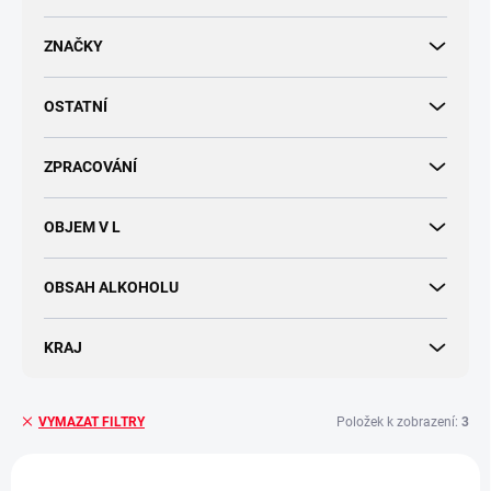
d
u
ZNAČKY
k
t
OSTATNÍ
ů
ZPRACOVÁNÍ
OBJEM V L
OBSAH ALKOHOLU
KRAJ
Položek k zobrazení:
3
VYMAZAT FILTRY
V
ý
AKCE