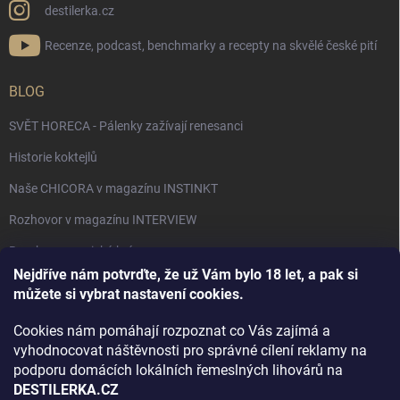
destilerka.cz
Recenze, podcast, benchmarky a recepty na skvělé české pití
BLOG
SVĚT HORECA - Pálenky zažívají renesanci
Historie koktejlů
Naše CHICORA v magazínu INSTINKT
Rozhovor v magazínu INTERVIEW
Bourbon, americká krása.
Nejdříve nám potvrďte, že už Vám bylo 18 let, a pak si
Napsali v TÝDNU o naší práci
můžete si vybrat nastavení cookies.
Když ovoce dostane druhý život
Cookies nám pomáhají rozpoznat co Vás zajímá a
Rozhovor s DESTILERKA.CZ v magazínu DRINKING-CAT
vyhodnocovat náštěvnosti pro správné cílení reklamy na
podporu domácích lokálních řemeslných lihovárů na
Jak vybrat dárek na Vánoce
DESTILERKA.CZ