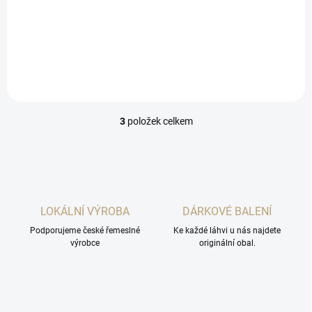
je dáno opravdu velmi
intenzivním chuťi po zázvoru,
zejména je typický zázvorový
lehce pálivý ocásek po
polknutí.
3
položek celkem
O
v
l
á
d
a
c
LOKÁLNÍ VÝROBA
DÁRKOVÉ BALENÍ
í
Podporujeme české řemeslné
p
Ke každé láhvi u nás najdete
výrobce
originální obal.
r
v
k
y
v