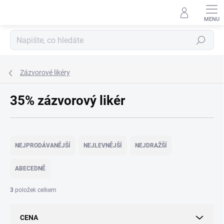
Přejít
na
obsah
Hledat
Zázvorové likéry
35% zázvorový likér
Ř
a
NEJPRODÁVANĚJŠÍ
NEJLEVNĚJŠÍ
NEJDRAŽŠÍ
z
e
ABECEDNĚ
n
í
3
položek celkem
p
r
CENA
o