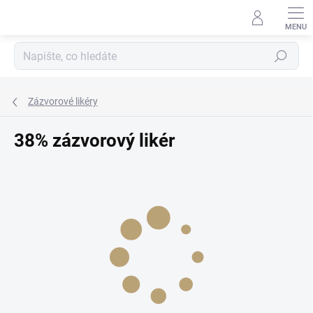
Přejít
na
obsah
Hledat
Zázvorové likéry
38% zázvorový likér