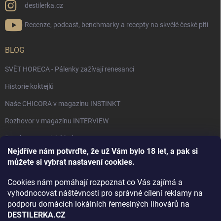
destilerka.cz
Recenze, podcast, benchmarky a recepty na skvělé české pití
BLOG
SVĚT HORECA - Pálenky zažívají renesanci
Historie koktejlů
Naše CHICORA v magazínu INSTINKT
Rozhovor v magazínu INTERVIEW
Bourbon, americká krása.
Nejdříve nám potvrďte, že už Vám bylo 18 let, a pak si
Napsali v TÝDNU o naší práci
můžete si vybrat nastavení cookies.
Když ovoce dostane druhý život
Cookies nám pomáhají rozpoznat co Vás zajímá a
Rozhovor s DESTILERKA.CZ v magazínu DRINKING-CAT
vyhodnocovat náštěvnosti pro správné cílení reklamy na
podporu domácích lokálních řemeslných lihovárů na
Jak vybrat dárek na Vánoce
DESTILERKA.CZ