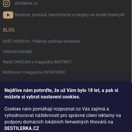
destilerka.cz
Recenze, podcast, benchmarky a recepty na skvělé české pití
BLOG
SVĚT HORECA - Pálenky zažívají renesanci
Historie koktejlů
Naše CHICORA v magazínu INSTINKT
Rozhovor v magazínu INTERVIEW
Bourbon, americká krása.
Nejdříve nám potvrďte, že už Vám bylo 18 let, a pak si
Napsali v TÝDNU o naší práci
můžete si vybrat nastavení cookies.
Když ovoce dostane druhý život
Cookies nám pomáhají rozpoznat co Vás zajímá a
Rozhovor s DESTILERKA.CZ v magazínu DRINKING-CAT
vyhodnocovat náštěvnosti pro správné cílení reklamy na
podporu domácích lokálních řemeslných lihovárů na
Jak vybrat dárek na Vánoce
DESTILERKA.CZ