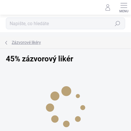
Přejít
na
obsah
Hledat
Zázvorové likéry
45% zázvorový likér