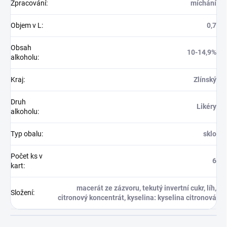
Zpracování
:
míchání
Objem v L
:
0,7
Obsah
10-14,9%
alkoholu
:
Kraj
:
Zlínský
Druh
Likéry
alkoholu
:
Typ obalu
:
sklo
Počet ks v
6
kart
:
macerát ze zázvoru, tekutý invertní cukr, líh,
Složení
:
citronový koncentrát, kyselina: kyselina citronová