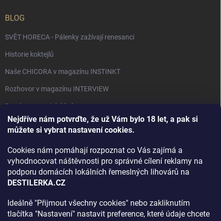
BLOG
SVĚT HORECA - Pálenky zažívají renesanci
Historie koktejlů
Naše CHICORA v magazínu INSTINKT
Rozhovor v magazínu INTERVIEW
Bourbon, americká krása.
Nejdříve nám potvrďte, že už Vám bylo 18 let, a pak si
Napsali v TÝDNU o naší práci
můžete si vybrat nastavení cookies.
Když ovoce dostane druhý život
Cookies nám pomáhají rozpoznat co Vás zajímá a
Rozhovor s DESTILERKA.CZ v magazínu DRINKING-CAT
vyhodnocovat náštěvnosti pro správné cílení reklamy na
podporu domácích lokálních řemeslných lihovárů na
Jak vybrat dárek na Vánoce
DESTILERKA.CZ
Rozhovor Destilerka.cz v magazínu Macchiato
Ideálně "Přijmout všechny cookies" nebo zakliknutím
tlačítka "Nastavení" nastavit preference, které údaje chcete
Archiv