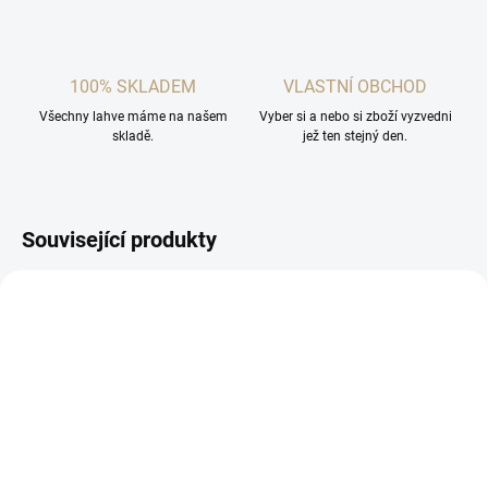
100% SKLADEM
VLASTNÍ OBCHOD
Všechny lahve máme na našem
Vyber si a nebo si zboží vyzvedni
skladě.
jež ten stejný den.
Související produkty
SKLADEM
SKLADEM
(2 KS)
(>5 KS)