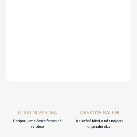
2 a více ks = sleva 5 %
313 Kč
/ ks
Ušetříte
0 Kč
Zázvorový likér, který v sobě spojuje výrazně pálivou chuť zázvoru
s osvěžujícím citrónem.
ALTERNATIVA ZDE >>
DETAILNÍ INFORMACE
ZEPTAT SE
HLÍDAT
LOKÁLNÍ VÝROBA
DÁRKOVÉ BALENÍ
Podporujeme české řemeslné
Ke každé láhvi u nás najdete
výrobce
originální obal.