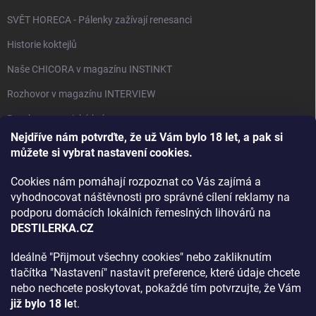
SVĚT HORECA - Pálenky zažívají renesanci
Historie koktejlů
Naše CHICORA v magazínu INSTINKT
Rozhovor v magazínu INTERVIEW
Bourbon, americká krása.
Nejdříve nám potvrďte, že už Vám bylo 18 let, a pak si
Napsali v TÝDNU o naší práci
můžete si vybrat nastavení cookies.
Když ovoce dostane druhý život
Cookies nám pomáhají rozpoznat co Vás zajímá a
Rozhovor s DESTILERKA.CZ v magazínu DRINKING-CAT
vyhodnocovat náštěvnosti pro správné cílení reklamy na
podporu domácích lokálních řemeslných lihovárů na
Jak vybrat dárek na Vánoce
DESTILERKA.CZ
Rozhovor Destilerka.cz v magazínu Macchiato
Ideálně "Přijmout všechny cookies" nebo zakliknutím
tlačítka "Nastavení" nastavit preference, které údaje chcete
Archiv
nebo nechcete poskytovat, pokaždé tím potvrzujte, že Vám
již bylo 18 le
t.