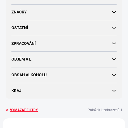
d
u
ZNAČKY
k
t
OSTATNÍ
ů
ZPRACOVÁNÍ
OBJEM V L
OBSAH ALKOHOLU
KRAJ
Položek k zobrazení:
1
VYMAZAT FILTRY
V
ý
AKCE