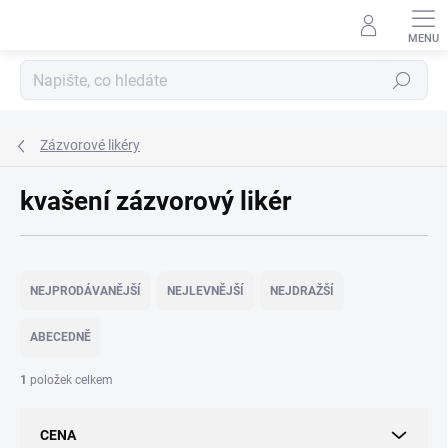
Přejít
na
obsah
Hledat
Zázvorové likéry
kvašení zázvorový likér
Ř
a
NEJPRODÁVANĚJŠÍ
NEJLEVNĚJŠÍ
NEJDRAŽŠÍ
z
e
ABECEDNĚ
n
í
1
položek celkem
p
r
CENA
o