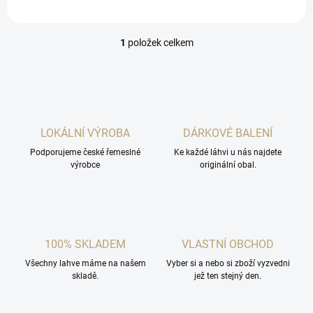
1
položek celkem
O
v
l
á
d
a
c
LOKÁLNÍ VÝROBA
DÁRKOVÉ BALENÍ
í
Podporujeme české řemeslné
p
Ke každé láhvi u nás najdete
výrobce
originální obal.
r
v
k
y
v
ý
100% SKLADEM
VLASTNÍ OBCHOD
p
i
Všechny lahve máme na našem
Vyber si a nebo si zboží vyzvedni
s
skladě.
jež ten stejný den.
u