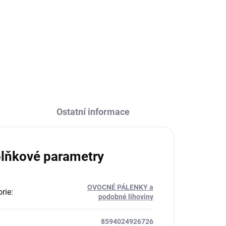
koženkovém obalu je ideální na
ném
takové to popíjeníčko na cestách
ěmi
:-)
vé
Ostatní informace
lňkové parametry
OVOCNÉ PÁLENKY a
rie
:
podobné lihoviny
8594024926726