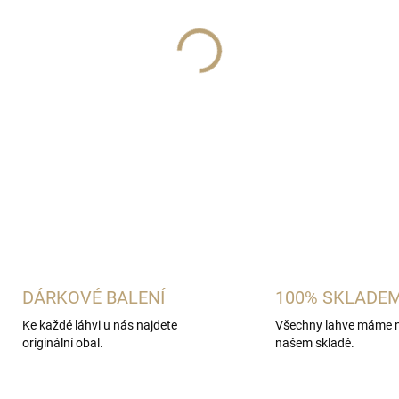
Baron Hildprandt Višňovice 20
patnáct let v tanku a tak si j
DETAILNÍ INFORMACE
ZEPTAT SE
HLÍDAT
DÁRKOVÉ BALENÍ
100% SKLADE
Ke každé láhvi u nás najdete
Všechny lahve máme 
originální obal.
našem skladě.