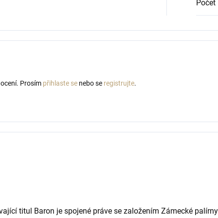
Počet 
nocení. Prosím
přihlaste se
nebo se
registrujte
.
vající titul Baron je spojené práve se založením Zámecké palír