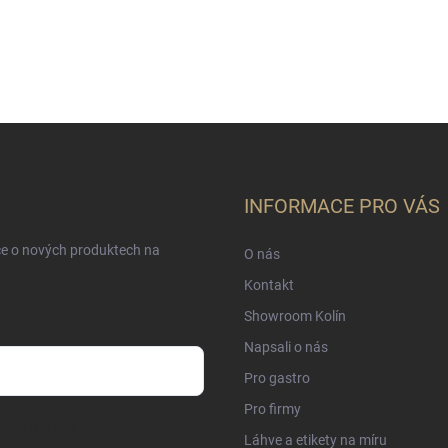
INFORMACE PRO VÁS
ce o nových produktech na
O nás
Kontakt
Showroom Kolín
Napsali o nás
Pro gastro
Pro firmy
sobních údajů
Láhve a etikety na míru