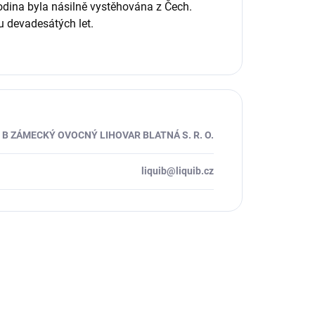
rodina byla násilně vystěhována z Čech.
ku devadesátých let.
I B ZÁMECKÝ OVOCNÝ LIHOVAR BLATNÁ S. R. O.
liquib@liquib.cz