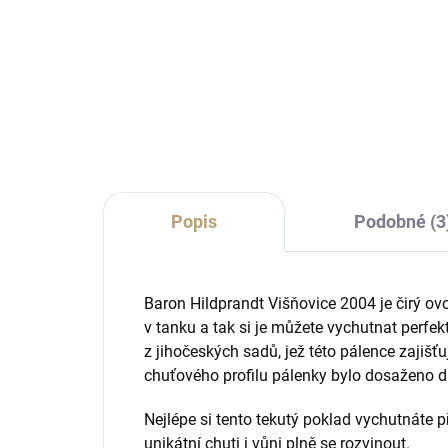
Sklenice na pálenku či likér
Prak
klasického tvaru s mírně zúženým
podě
hrdlem a jemně zabroušeným
okrajem.
Popis
Podobné (3
Baron Hildprandt Višňovice 2004 je čirý ovoc
v tanku a tak si je můžete vychutnat perfek
z jihočeských sadů, jež této pálence zajiš
chuťového profilu pálenky bylo dosaženo dí
Nejlépe si tento tekutý poklad vychutnáte př
unikátní chuti i vůni plně se rozvinout.