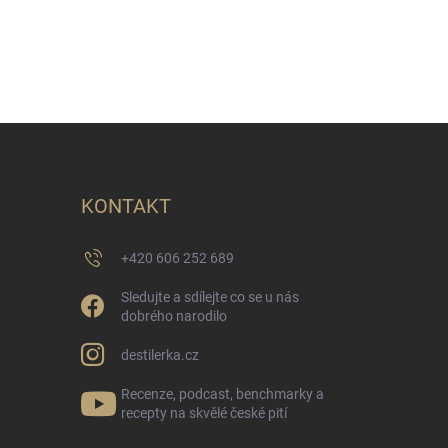
KONTAKT
+420 606 252 689
Sledujte a sdílejte co se u nás
dobrého narodilo
destilerka.cz
Recenze, podcast, benchmarky a
recepty na skvělé české pití