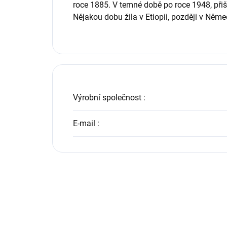
roce 1885. V temné době po roce 1948, přiš
Nějakou dobu žila v Etiopii, později v Něme
Výrobní společnost
:
E-mail
: