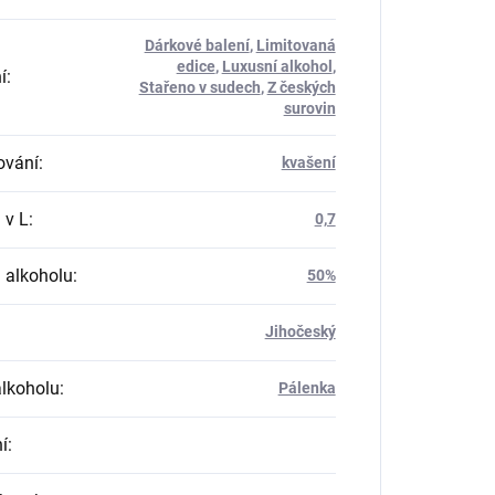
Dárkové balení
,
Limitovaná
edice
,
Luxusní alkohol
,
í
:
Stařeno v sudech
,
Z českých
surovin
ování
:
kvašení
 v L
:
0,7
 alkoholu
:
50%
Jihočeský
alkoholu
:
Pálenka
í
: