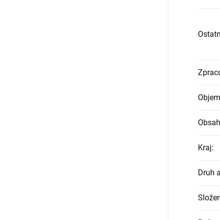
Ostatn
Zprac
Objem
Obsah
Kraj
:
Druh 
Složen