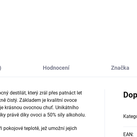
tické balení pro cestování na
Dárková sada placatky v čer
lení se s přáteli :-)
koženkovém obalu spolu s dv
plechovými panáčky z nerezo
oceli
)
Hodnocení
Značka
ný destilát, který zrál přes patnáct let
Dop
tně čistý. Základem je kvalitní ovoce
ťuje krásnou ovocnou chuť. Unikátního
ky právě díky ovoci a 50% síly alkoholu.
Katego
i pokojové teplotě, jež umožní jejich
EAN
: