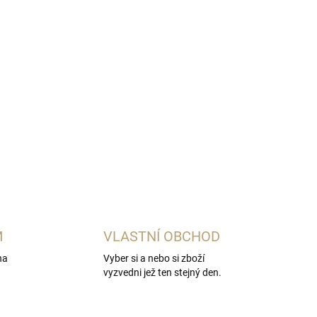
04 je čirý ovocný destilát, který zrál přes
e můžete vychutnat perfektně čistý.
M
VLASTNÍ OBCHOD
na
Vyber si a nebo si zboží
vyzvedni jež ten stejný den.