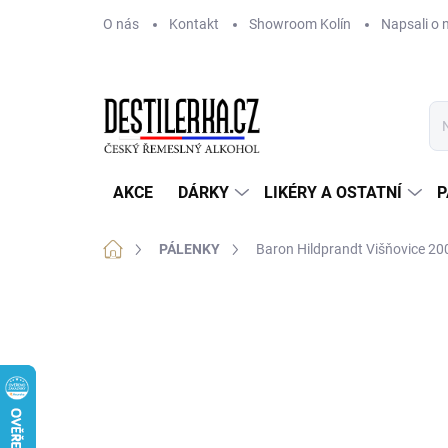
Přejít
O nás
Kontakt
Showroom Kolín
Napsali o 
na
obsah
AKCE
DÁRKY
LIKÉRY A OSTATNÍ
P
Domů
PÁLENKY
Baron Hildprandt Višňovice 20
Neohodnoceno
Podrobnosti hodnoce