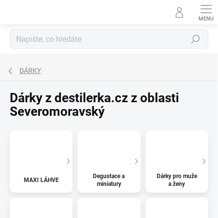
Přejít
na
obsah
Hledat
DÁRKY
Dárky z destilerka.cz z oblasti
Severomoravský
Degustace a
Dárky pro muže
MAXI LÁHVE
miniatury
a ženy