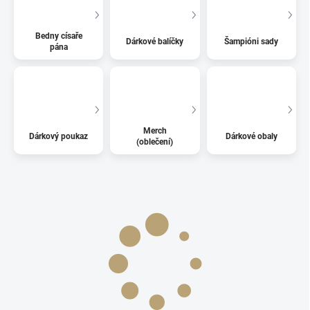
Bedny císaře
Dárkové balíčky
Šampióni sady
pána
Merch
Dárkový poukaz
Dárkové obaly
(oblečení)