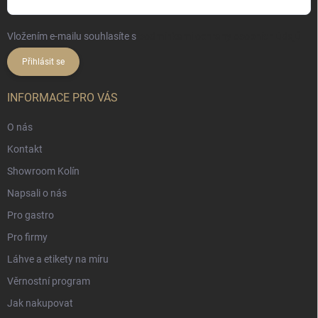
Vložením e-mailu souhlasíte s
podmínkami ochrany osobních údajů
Přihlásit se
INFORMACE PRO VÁS
O nás
Kontakt
Showroom Kolín
Napsali o nás
Pro gastro
Pro firmy
Láhve a etikety na míru
Věrnostní program
Jak nakupovat