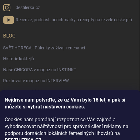
destilerka.cz
Recenze, podcast, benchmarky a recepty na skvělé české pití
BLOG
SVĚT HORECA - Pálenky zažívají renesanci
Historie koktejlů
Naše CHICORA v magazínu INSTINKT
Rozhovor v magazínu INTERVIEW
Bourbon, americká krása.
Nejdříve nám potvrďte, že už Vám bylo 18 let, a pak si
Napsali v TÝDNU o naší práci
můžete si vybrat nastavení cookies.
Když ovoce dostane druhý život
Cookies nám pomáhají rozpoznat co Vás zajímá a
Rozhovor s DESTILERKA.CZ v magazínu DRINKING-CAT
vyhodnocovat náštěvnosti pro správné cílení reklamy na
podporu domácích lokálních řemeslných lihovárů na
Jak vybrat dárek na Vánoce