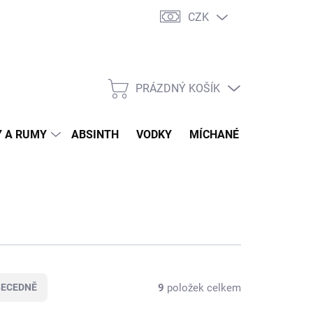
CZK
tní program
Jak nakupovat
Doprava
Jak balíme zásilky
PRÁZDNÝ KOŠÍK
NÁKUPNÍ
KOŠÍK
 A RUMY
ABSINTH
VODKY
MÍCHANÉ DRINKY
O
9
položek celkem
BECEDNĚ