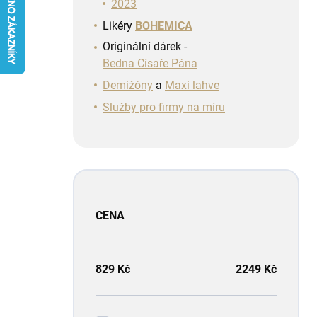
n
2023
í
Likéry
BOHEMICA
p
Originální dárek -
a
Bedna Císaře Pána
n
e
Demižóny
a
Maxi lahve
l
Služby pro firmy na míru
CENA
829
Kč
2249
Kč