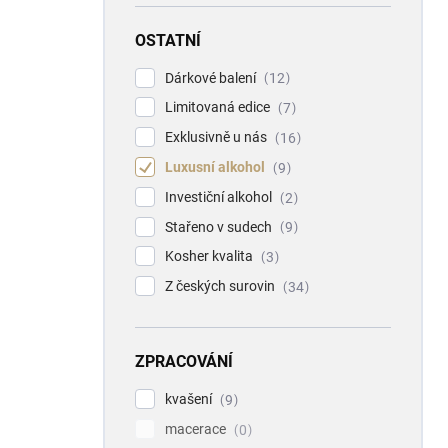
OSTATNÍ
Dárkové balení
12
Limitovaná edice
7
Exklusivně u nás
16
Luxusní alkohol
9
Investiční alkohol
2
Stařeno v sudech
9
Kosher kvalita
3
Z českých surovin
34
ZPRACOVÁNÍ
kvašení
9
macerace
0