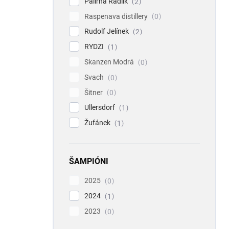
Palírna Radlík
2
Raspenava distillery
0
Rudolf Jelínek
2
RYDZI
1
Skanzen Modrá
0
Svach
0
Šitner
0
Ullersdorf
1
Žufánek
1
ŠAMPIÓNI
2025
0
2024
1
2023
0