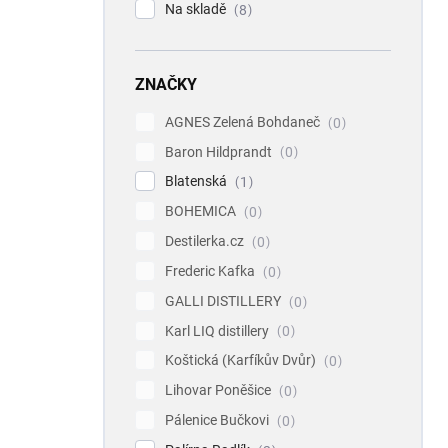
Na skladě
8
ZNAČKY
AGNES Zelená Bohdaneč
0
Baron Hildprandt
0
Blatenská
1
BOHEMICA
0
Destilerka.cz
0
Frederic Kafka
0
GALLI DISTILLERY
0
Karl LIQ distillery
0
Koštická (Karfíkův Dvůr)
0
Lihovar Poněšice
0
Pálenice Bučkovi
0