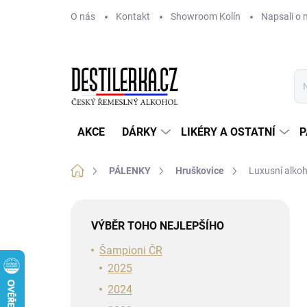
Přejít
O nás
Kontakt
Showroom Kolín
Napsali o 
na
obsah
AKCE
DÁRKY
LIKÉRY A OSTATNÍ
P
Domů
PÁLENKY
Hruškovice
Luxusní alkoh
P
o
VÝBĚR TOHO NEJLEPŠÍHO
s
t
Šampioni ČR
r
2025
a
2024
n