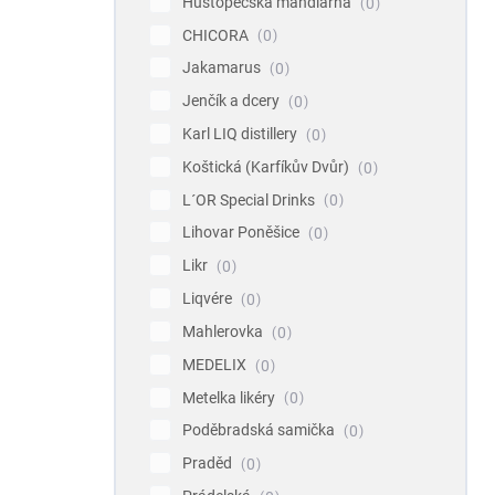
Hustopečská mandlárna
0
CHICORA
0
Jakamarus
0
Jenčík a dcery
0
Karl LIQ distillery
0
Koštická (Karfíkův Dvůr)
0
L´OR Special Drinks
0
Lihovar Poněšice
0
Likr
0
Liqvére
0
Mahlerovka
0
MEDELIX
0
Metelka likéry
0
Poděbradská samička
0
Praděd
0