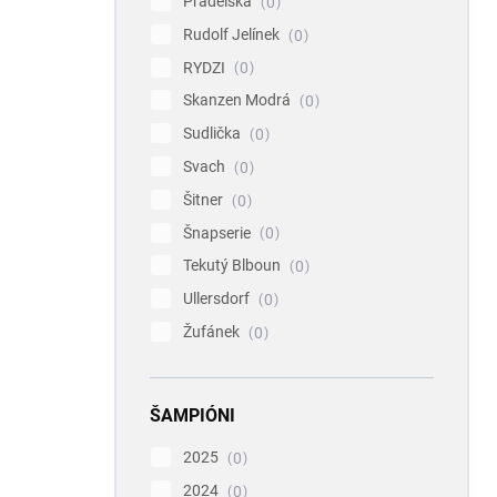
Prádelská
0
Rudolf Jelínek
0
RYDZI
0
Skanzen Modrá
0
Sudlička
0
Svach
0
Šitner
0
Šnapserie
0
Tekutý Blboun
0
Ullersdorf
0
Žufánek
0
ŠAMPIÓNI
2025
0
2024
0