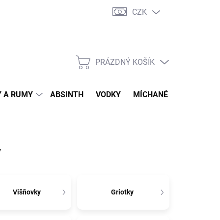
CZK
tní program
Jak nakupovat
Doprava
Jak balíme zásilky
PRÁZDNÝ KOŠÍK
NÁKUPNÍ
KOŠÍK
 A RUMY
ABSINTH
VODKY
MÍCHANÉ DRINKY
O
ý
Višňovky
Griotky