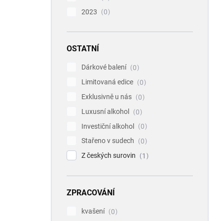
2023
0
OSTATNÍ
Dárkové balení
0
Limitovaná edice
0
Exklusivně u nás
0
Luxusní alkohol
0
Investiční alkohol
0
Stařeno v sudech
0
Z českých surovin
1
ZPRACOVÁNÍ
kvašení
0