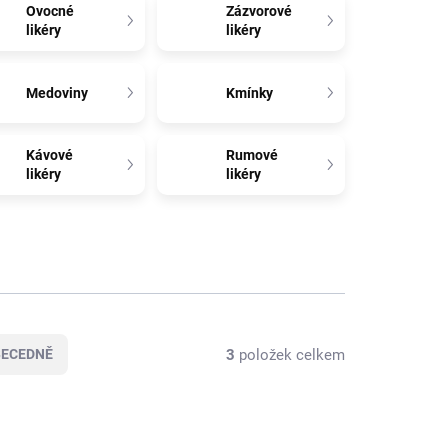
Ovocné
Zázvorové
likéry
likéry
Medoviny
Kmínky
Kávové
Rumové
likéry
likéry
3
položek celkem
BECEDNĚ
VÍCE ZA MÉNĚ