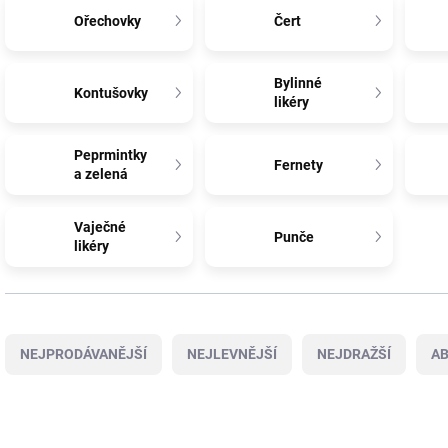
Ořechovky
Čert
Bylinné
Kontušovky
likéry
Peprmintky
Fernety
a zelená
Vaječné
Punče
likéry
Ř
a
NEJPRODÁVANĚJŠÍ
NEJLEVNĚJŠÍ
NEJDRAŽŠÍ
A
z
e
n
V
í
ý
VÍCE ZA MÉNĚ
VÍCE ZA MÉNĚ