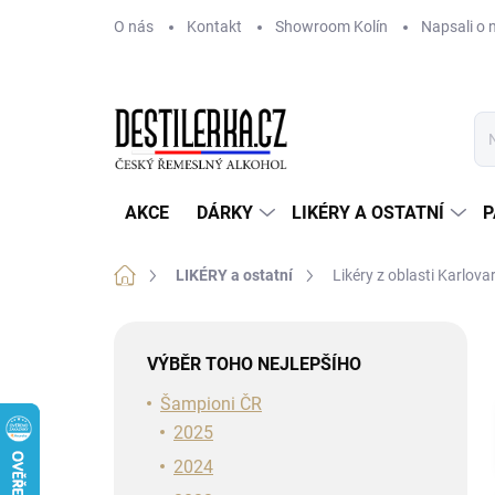
Přejít
O nás
Kontakt
Showroom Kolín
Napsali o 
na
obsah
AKCE
DÁRKY
LIKÉRY A OSTATNÍ
P
Domů
LIKÉRY a ostatní
Likéry z oblasti Karlova
P
o
VÝBĚR TOHO NEJLEPŠÍHO
s
t
Šampioni ČR
r
2025
a
2024
n