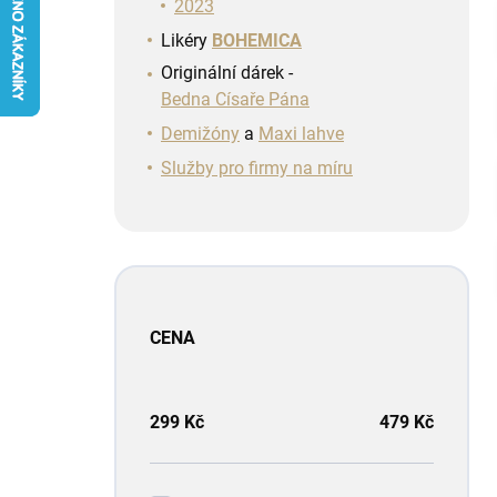
n
2023
í
Likéry
BOHEMICA
p
Originální dárek -
a
Bedna Císaře Pána
n
e
Demižóny
a
Maxi lahve
l
Služby pro firmy na míru
CENA
299
Kč
479
Kč