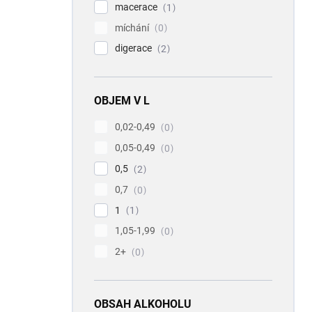
macerace
1
míchání
0
digerace
2
OBJEM V L
0,02-0,49
0
0,05-0,49
0
0,5
2
0,7
0
1
1
1,05-1,99
0
2+
0
OBSAH ALKOHOLU