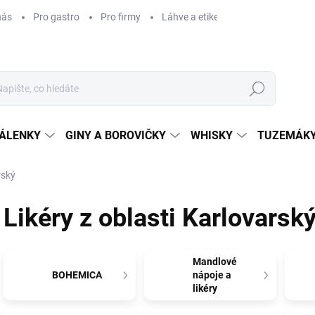
nás
Pro gastro
Pro firmy
Láhve a etikety na míru
Věrnos
Hledat
ÁLENKY
GINY A BOROVIČKY
WHISKY
TUZEMÁKY
rský
Likéry z oblasti Karlovarsk
Mandlové
BOHEMICA
nápoje a
likéry