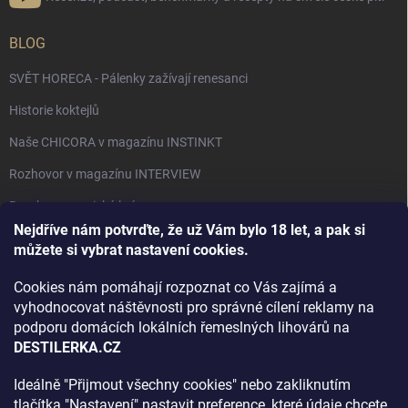
BLOG
SVĚT HORECA - Pálenky zažívají renesanci
Historie koktejlů
Naše CHICORA v magazínu INSTINKT
Rozhovor v magazínu INTERVIEW
Bourbon, americká krása.
Nejdříve nám potvrďte, že už Vám bylo 18 let, a pak si
Napsali v TÝDNU o naší práci
můžete si vybrat nastavení cookies.
Když ovoce dostane druhý život
Cookies nám pomáhají rozpoznat co Vás zajímá a
Rozhovor s DESTILERKA.CZ v magazínu DRINKING-CAT
vyhodnocovat náštěvnosti pro správné cílení reklamy na
podporu domácích lokálních řemeslných lihovárů na
Jak vybrat dárek na Vánoce
DESTILERKA.CZ
Rozhovor Destilerka.cz v magazínu Macchiato
Ideálně "Přijmout všechny cookies" nebo zakliknutím
tlačítka "Nastavení" nastavit preference, které údaje chcete
Archiv