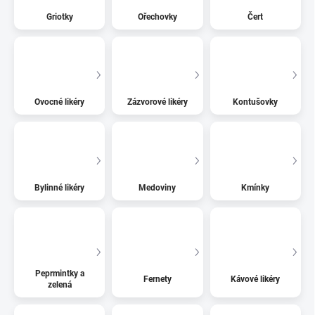
Griotky
Ořechovky
Čert
Ovocné likéry
Zázvorové likéry
Kontušovky
Bylinné likéry
Medoviny
Kmínky
Peprmintky a
Fernety
Kávové likéry
zelená