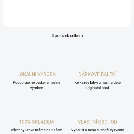
4
položek celkem
O
v
l
á
d
a
c
LOKÁLNÍ VÝROBA
DÁRKOVÉ BALENÍ
í
Podporujeme české řemeslné
p
Ke každé láhvi u nás najdete
výrobce
originální obal.
r
v
k
y
v
ý
100% SKLADEM
VLASTNÍ OBCHOD
p
i
Všechny lahve máme na našem
Vyber si a nebo si zboží vyzvedni