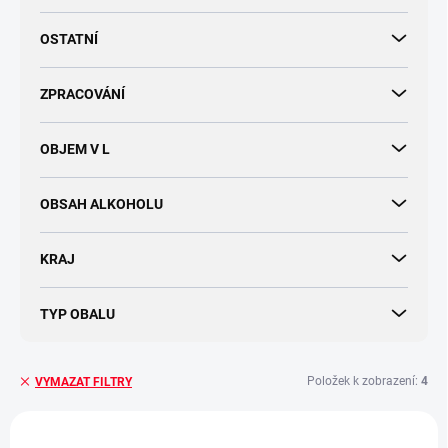
OSTATNÍ
ZPRACOVÁNÍ
OBJEM V L
OBSAH ALKOHOLU
KRAJ
TYP OBALU
Položek k zobrazení:
4
VYMAZAT FILTRY
V
ý
VÍCE ZA MÉNĚ