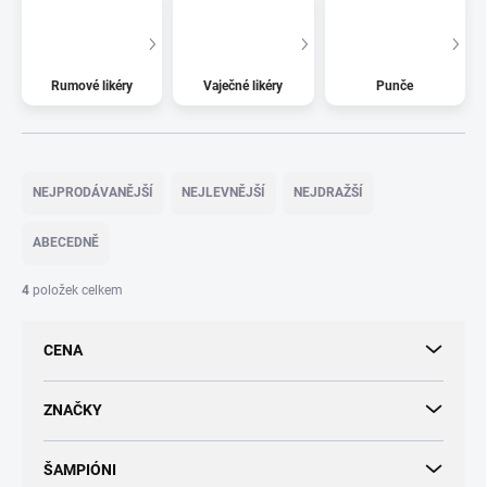
Rumové likéry
Vaječné likéry
Punče
Ř
a
NEJPRODÁVANĚJŠÍ
NEJLEVNĚJŠÍ
NEJDRAŽŠÍ
z
e
ABECEDNĚ
n
í
4
položek celkem
p
r
CENA
o
d
u
ZNAČKY
k
t
ŠAMPIÓNI
ů