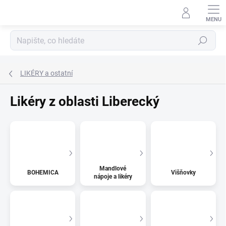
Přejít
na
obsah
Hledat
LIKÉRY a ostatní
Likéry z oblasti Liberecký
Mandlové
BOHEMICA
Višňovky
nápoje a likéry