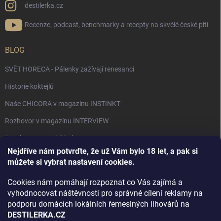
destilerka.cz
Recenze, podcast, benchmarky a recepty na skvělé české pití
BLOG
SVĚT HORECA - Pálenky zažívají renesanci
Historie koktejlů
Naše CHICORA v magazínu INSTINKT
Rozhovor v magazínu INTERVIEW
Bourbon, americká krása.
Nejdříve nám potvrďte, že už Vám bylo 18 let, a pak si
Napsali v TÝDNU o naší práci
můžete si vybrat nastavení cookies.
Když ovoce dostane druhý život
Cookies nám pomáhají rozpoznat co Vás zajímá a
Rozhovor s DESTILERKA.CZ v magazínu DRINKING-CAT
vyhodnocovat náštěvnosti pro správné cílení reklamy na
podporu domácích lokálních řemeslných lihovárů na
Jak vybrat dárek na Vánoce
DESTILERKA.CZ