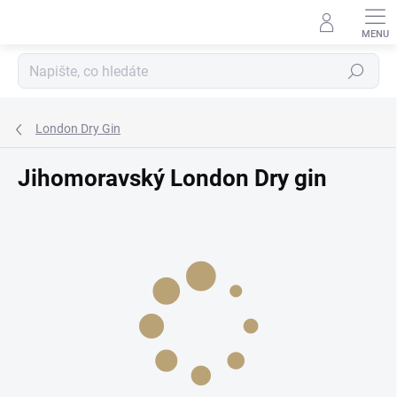
Přejít
na
obsah
Hledat
London Dry Gin
Jihomoravský London Dry gin