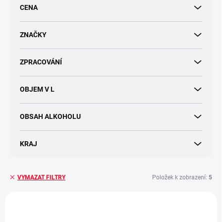
r
CENA
o
d
u
ZNAČKY
k
t
ZPRACOVÁNÍ
ů
OBJEM V L
OBSAH ALKOHOLU
KRAJ
Položek k zobrazení:
5
VYMAZAT FILTRY
V
ý
AKCE
p