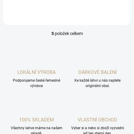
přibližující se tradiční lihovině
z Božkova.
5
položek celkem
O
v
l
á
d
a
c
LOKÁLNÍ VÝROBA
DÁRKOVÉ BALENÍ
í
Podporujeme české řemeslné
p
Ke každé láhvi u nás najdete
výrobce
originální obal.
r
v
k
y
v
ý
100% SKLADEM
VLASTNÍ OBCHOD
p
i
Všechny lahve máme na našem
Vyber si a nebo si zboží vyzvedni
s
skladě.
jež ten stejný den.