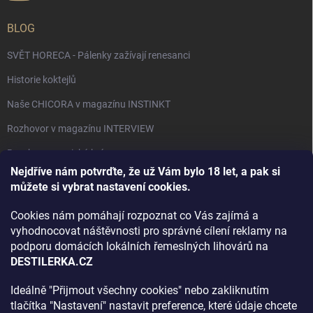
BLOG
SVĚT HORECA - Pálenky zažívají renesanci
Historie koktejlů
Naše CHICORA v magazínu INSTINKT
Rozhovor v magazínu INTERVIEW
Bourbon, americká krása.
Nejdříve nám potvrďte, že už Vám bylo 18 let, a pak si
Napsali v TÝDNU o naší práci
můžete si vybrat nastavení cookies.
Když ovoce dostane druhý život
Cookies nám pomáhají rozpoznat co Vás zajímá a
Rozhovor s DESTILERKA.CZ v magazínu DRINKING-CAT
vyhodnocovat náštěvnosti pro správné cílení reklamy na
podporu domácích lokálních řemeslných lihovárů na
Jak vybrat dárek na Vánoce
DESTILERKA.CZ
Rozhovor Destilerka.cz v magazínu Macchiato
Ideálně "Přijmout všechny cookies" nebo zakliknutím
tlačítka "Nastavení" nastavit preference, které údaje chcete
Archiv