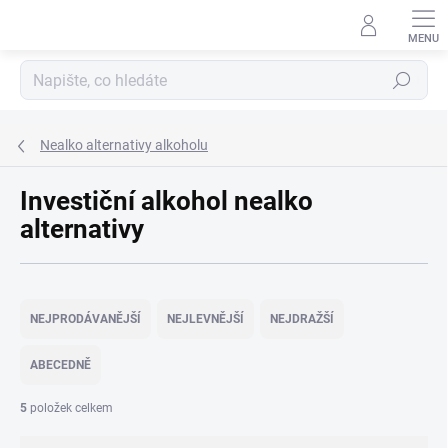
Přejít
na
obsah
Hledat
Nealko alternativy alkoholu
Investiční alkohol nealko
alternativy
Ř
a
NEJPRODÁVANĚJŠÍ
NEJLEVNĚJŠÍ
NEJDRAŽŠÍ
z
e
ABECEDNĚ
n
í
5
položek celkem
p