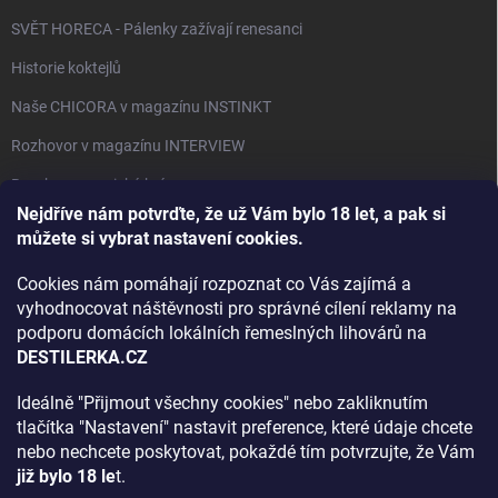
SVĚT HORECA - Pálenky zažívají renesanci
Historie koktejlů
Naše CHICORA v magazínu INSTINKT
Rozhovor v magazínu INTERVIEW
Bourbon, americká krása.
Nejdříve nám potvrďte, že už Vám bylo 18 let, a pak si
Napsali v TÝDNU o naší práci
můžete si vybrat nastavení cookies.
Když ovoce dostane druhý život
Cookies nám pomáhají rozpoznat co Vás zajímá a
Rozhovor s DESTILERKA.CZ v magazínu DRINKING-CAT
vyhodnocovat náštěvnosti pro správné cílení reklamy na
podporu domácích lokálních řemeslných lihovárů na
Jak vybrat dárek na Vánoce
DESTILERKA.CZ
Rozhovor Destilerka.cz v magazínu Macchiato
Ideálně "Přijmout všechny cookies" nebo zakliknutím
tlačítka "Nastavení" nastavit preference, které údaje chcete
Archiv
nebo nechcete poskytovat, pokaždé tím potvrzujte, že Vám
již bylo 18 le
t.