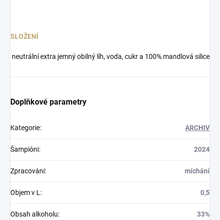
SLOŽENÍ
neutrální extra jemný obilný líh, voda, cukr a 100% mandlová silice
Doplňkové parametry
Kategorie
:
ARCHIV
Šampióni
:
2024
Zpracování
:
míchání
Objem v L
:
0,5
Obsah alkoholu
:
33%