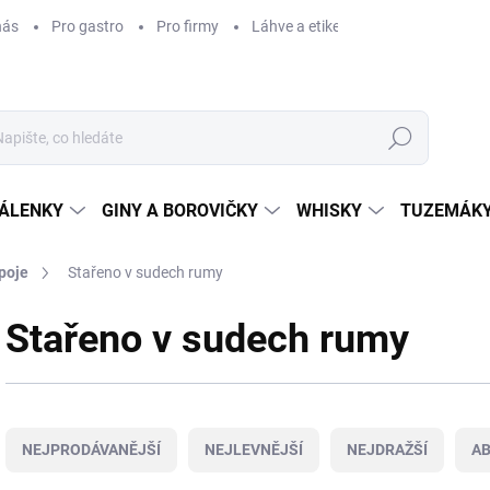
nás
Pro gastro
Pro firmy
Láhve a etikety na míru
Věrnos
Hledat
ÁLENKY
GINY A BOROVIČKY
WHISKY
TUZEMÁKY
poje
Stařeno v sudech rumy
Stařeno v sudech rumy
Ř
a
NEJPRODÁVANĚJŠÍ
NEJLEVNĚJŠÍ
NEJDRAŽŠÍ
A
z
e