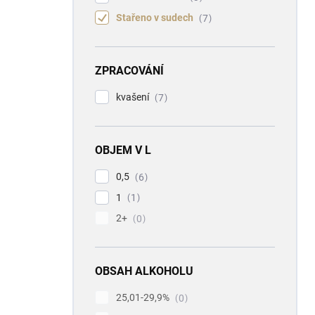
Stařeno v sudech
7
ZPRACOVÁNÍ
kvašení
7
OBJEM V L
0,5
6
1
1
2+
0
OBSAH ALKOHOLU
25,01-29,9%
0