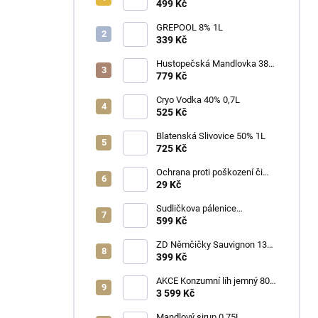
25% 0,7L
499 Kč
GREPOOL 8% 1L
339 Kč
Hustopečská Mandlovka 38%
1L
779 Kč
Cryo Vodka 40% 0,7L
525 Kč
Blatenská Slivovice 50% 1L
725 Kč
Ochrana proti poškození či
ztrátě
29 Kč
Sudličkova pálenice
Ořechovka 30% 0,7L
599 Kč
ZD Němčičky Sauvignon 13%
2025 Bag in Box 3L - suché
399 Kč
AKCE Konzumní líh jemný 80%
min 6x1L
3 599 Kč
Mandlový sirup 0,75L