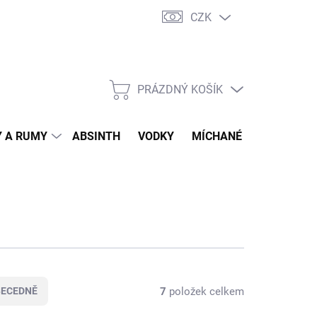
CZK
tní program
Jak nakupovat
Doprava
Jak balíme zásilky
PRÁZDNÝ KOŠÍK
NÁKUPNÍ
KOŠÍK
 A RUMY
ABSINTH
VODKY
MÍCHANÉ DRINKY
O
7
položek celkem
BECEDNĚ