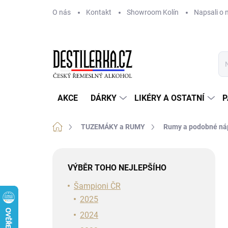
Přejít
O nás
Kontakt
Showroom Kolín
Napsali o 
na
obsah
AKCE
DÁRKY
LIKÉRY A OSTATNÍ
P
Domů
TUZEMÁKY a RUMY
Rumy a podobné ná
P
o
VÝBĚR TOHO NEJLEPŠÍHO
s
t
Šampioni ČR
r
2025
a
2024
n