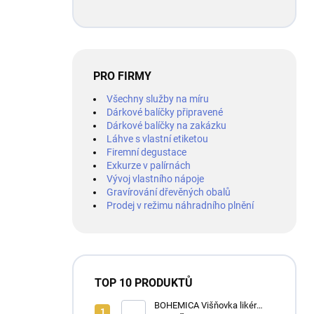
PRO FIRMY
Všechny služby na míru
Dárkové balíčky připravené
Dárkové balíčky na zakázku
Láhve s vlastní etiketou
Firemní degustace
Exkurze v palírnách
Vývoj vlastního nápoje
Gravírování dřevěných obalů
Prodej v režimu náhradního plnění
TOP 10 PRODUKTŮ
BOHEMICA Višňovka likér