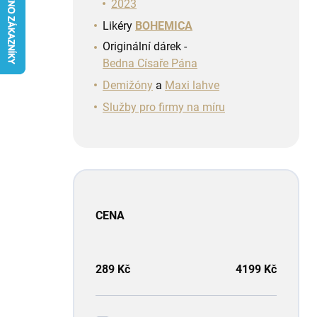
n
2023
í
Likéry
BOHEMICA
p
Originální dárek -
a
Bedna Císaře Pána
n
e
Demižóny
a
Maxi lahve
l
Služby pro firmy na míru
CENA
289
Kč
4199
Kč