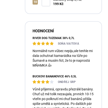
199 Kč
HODNOCENÍ
RIVER DOG TUZEMÁK 38% 0,7L
SOŇA VAITOVÁ
Normálně rum vůbec nepiju,ale tenhle mi
dala ochutnat kamarádka na tůře po
Šumavě a musím říct, že to je naprostá
MŇAMKA 👍
BUČKOVI BANÁNOVICE 46% 0,5L
ONDŘEJ SRP
Vůně příjemná, opravdu přezrálé banány.
Chuť už mě tolik nezaujala, prvních 10-15
vteřin po polknutí mi chuť banánů přišla
spíše umělá a syntetická. Po dalších pár