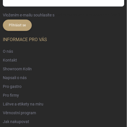
Vložením e-mailu souhlasíte s
podmínkami ochrany osobních údajů
Přihlásit se
INFORMACE PRO VÁS
O nás
Kontakt
Showroom Kolín
Napsali o nás
Pro gastro
Pro firmy
Láhve a etikety na míru
Věrnostní program
Jak nakupovat