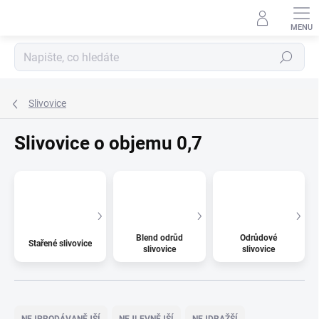
Přejít
na
obsah
Hledat
Slivovice
Slivovice o objemu 0,7
Blend odrůd
Odrůdové
Stařené slivovice
slivovice
slivovice
Ř
a