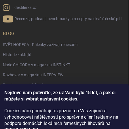
destilerka.cz
Recenze, podcast, benchmarky a recepty na skvělé české pití
BLOG
SVĚT HORECA - Pálenky zažívají renesanci
Historie koktejlů
Naše CHICORA v magazínu INSTINKT
Rozhovor v magazínu INTERVIEW
Bourbon, americká krása.
Nejdříve nám potvrďte, že už Vám bylo 18 let, a pak si
Napsali v TÝDNU o naší práci
můžete si vybrat nastavení cookies.
Když ovoce dostane druhý život
Cookies nám pomáhají rozpoznat co Vás zajímá a
Rozhovor s DESTILERKA.CZ v magazínu DRINKING-CAT
vyhodnocovat náštěvnosti pro správné cílení reklamy na
podporu domácích lokálních řemeslných lihovárů na
Jak vybrat dárek na Vánoce