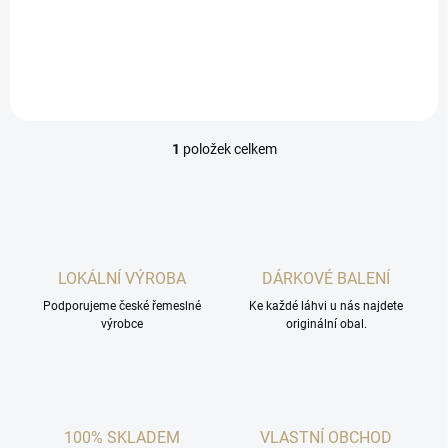
žloutků, tak jako alkohol
použili i velmi zajímavý
brazilský rum Jamel
Cachaca, který dohromady s
Prádelským tuzemákem
vytváří...
1
položek celkem
O
v
l
á
d
a
c
LOKÁLNÍ VÝROBA
DÁRKOVÉ BALENÍ
í
Podporujeme české řemeslné
p
Ke každé láhvi u nás najdete
výrobce
originální obal.
r
v
k
y
v
ý
100% SKLADEM
VLASTNÍ OBCHOD
p