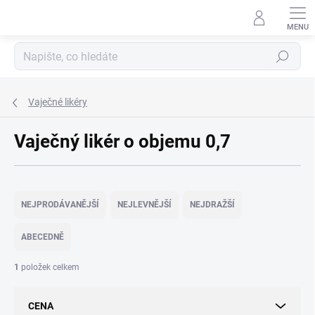
Přejít
na
obsah
Hledat
Vaječné likéry
Vaječný likér o objemu 0,7
Ř
a
NEJPRODÁVANĚJŠÍ
NEJLEVNĚJŠÍ
NEJDRAŽŠÍ
z
e
ABECEDNĚ
n
í
1
položek celkem
p
r
CENA
o