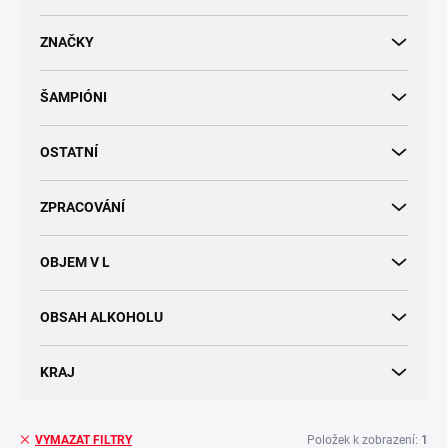
d
u
ZNAČKY
k
t
ŠAMPIÓNI
ů
OSTATNÍ
ZPRACOVÁNÍ
OBJEM V L
OBSAH ALKOHOLU
KRAJ
Položek k zobrazení:
1
VYMAZAT FILTRY