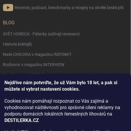
Recenze, podcast, benchmarky a recepty na skvělé české pití
BLOG
SVĚT HORECA - Pálenky zažívají renesanci
Historie koktejlů
Naše CHICORA v magazínu INSTINKT
Rozhovor v magazínu INTERVIEW
Bourbon, americká krása.
Nejdříve nám potvrďte, že už Vám bylo 18 let, a pak si
Napsali v TÝDNU o naší práci
můžete si vybrat nastavení cookies.
Když ovoce dostane druhý život
Cookies nám pomáhají rozpoznat co Vás zajímá a
Rozhovor s DESTILERKA.CZ v magazínu DRINKING-CAT
vyhodnocovat náštěvnosti pro správné cílení reklamy na
podporu domácích lokálních řemeslných lihovárů na
Jak vybrat dárek na Vánoce
DESTILERKA.CZ
Rozhovor Destilerka.cz v magazínu Macchiato