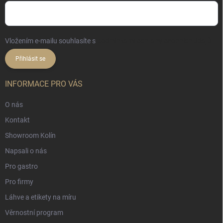
Vložením e-mailu souhlasíte s
podmínkami ochrany osobních údajů
Přihlásit se
INFORMACE PRO VÁS
O nás
Kontakt
Showroom Kolín
Napsali o nás
Pro gastro
Pro firmy
Láhve a etikety na míru
Věrnostní program