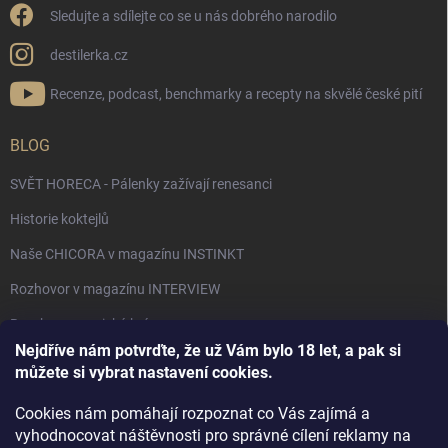
Sledujte a sdílejte co se u nás dobrého narodilo
destilerka.cz
Recenze, podcast, benchmarky a recepty na skvělé české pití
BLOG
SVĚT HORECA - Pálenky zažívají renesanci
Historie koktejlů
Naše CHICORA v magazínu INSTINKT
Rozhovor v magazínu INTERVIEW
Bourbon, americká krása.
Nejdříve nám potvrďte, že už Vám bylo 18 let, a pak si
Napsali v TÝDNU o naší práci
můžete si vybrat nastavení cookies.
Když ovoce dostane druhý život
Cookies nám pomáhají rozpoznat co Vás zajímá a
Rozhovor s DESTILERKA.CZ v magazínu DRINKING-CAT
vyhodnocovat náštěvnosti pro správné cílení reklamy na