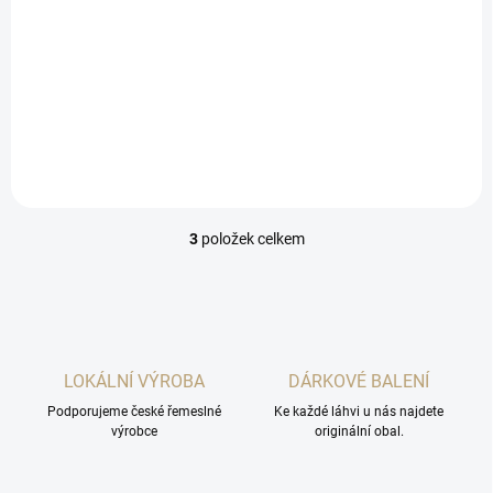
Vedle klasického povinného
min množství 12% podílu
žloutků, tak jako alkohol
použili i velmi zajímavý
brazilský rum Jamel
Cachaca, který dohromady s
Prádelským tuzemákem
vytváří...
3
položek celkem
O
v
l
á
d
a
c
LOKÁLNÍ VÝROBA
DÁRKOVÉ BALENÍ
í
Podporujeme české řemeslné
p
Ke každé láhvi u nás najdete
výrobce
originální obal.
r
v
k