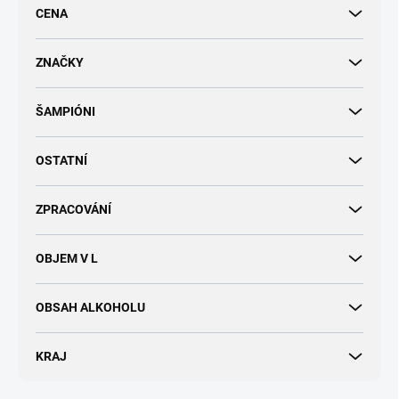
r
CENA
o
d
u
ZNAČKY
k
t
ŠAMPIÓNI
ů
OSTATNÍ
ZPRACOVÁNÍ
OBJEM V L
OBSAH ALKOHOLU
KRAJ