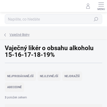
Přejít
na
obsah
Hledat
Vaječné likéry
Vaječný likér o obsahu alkoholu
15-16-17-18-19%
Ř
a
NEJPRODÁVANĚJŠÍ
NEJLEVNĚJŠÍ
NEJDRAŽŠÍ
z
e
ABECEDNĚ
n
í
3
položek celkem
p