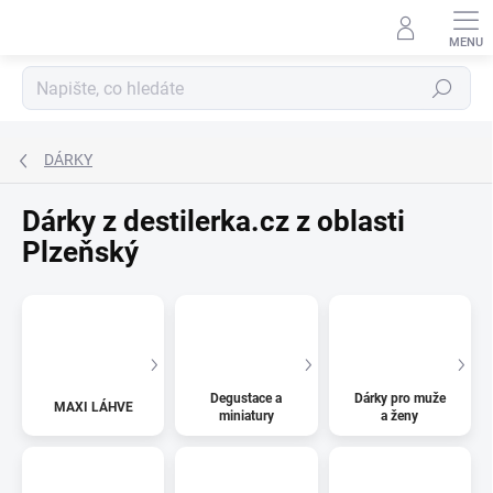
Přejít
na
obsah
Hledat
DÁRKY
Dárky z destilerka.cz z oblasti
Plzeňský
Degustace a
Dárky pro muže
MAXI LÁHVE
miniatury
a ženy