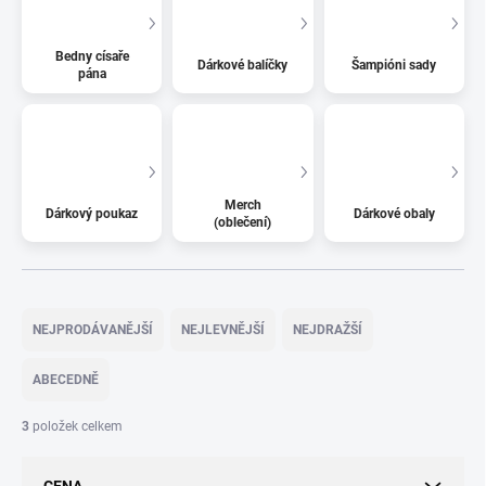
Bedny císaře
Dárkové balíčky
Šampióni sady
pána
Merch
Dárkový poukaz
Dárkové obaly
(oblečení)
Ř
a
NEJPRODÁVANĚJŠÍ
NEJLEVNĚJŠÍ
NEJDRAŽŠÍ
z
e
ABECEDNĚ
n
í
3
položek celkem
p
r