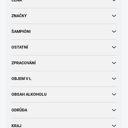
CENA
o
d
u
ZNAČKY
k
t
ŠAMPIÓNI
ů
OSTATNÍ
ZPRACOVÁNÍ
OBJEM V L
OBSAH ALKOHOLU
ODRŮDA
KRAJ