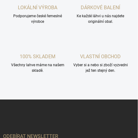
c
LOKÁLNÍ VÝROBA
DÁRKOVÉ BALENÍ
í
Podporujeme české řemeslné
p
Ke každé láhvi u nás najdete
výrobce
originální obal.
r
v
k
y
v
ý
100% SKLADEM
VLASTNÍ OBCHOD
p
i
Všechny lahve máme na našem
Vyber si a nebo si zboží vyzvedni
s
skladě.
jež ten stejný den.
u
Z
á
p
a
t
í
ODEBÍRAT NEWSLETTER