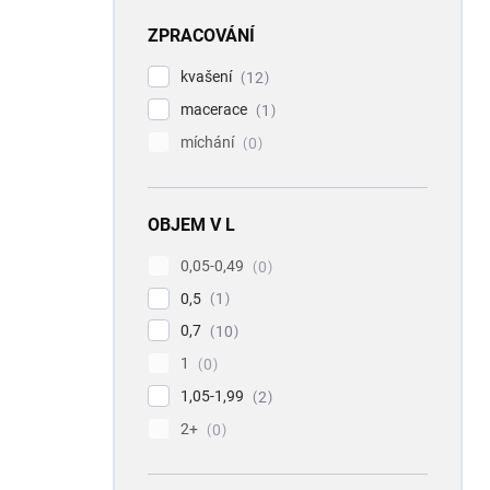
ZPRACOVÁNÍ
kvašení
12
macerace
1
míchání
0
OBJEM V L
0,05-0,49
0
0,5
1
0,7
10
1
0
1,05-1,99
2
2+
0