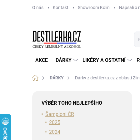
Přejít
O nás
Kontakt
Showroom Kolín
Napsali o 
na
obsah
AKCE
DÁRKY
LIKÉRY A OSTATNÍ
P
Domů
DÁRKY
Dárky z destilerka.cz z oblasti Zlí
P
o
VÝBĚR TOHO NEJLEPŠÍHO
s
t
Šampioni ČR
r
2025
a
2024
n