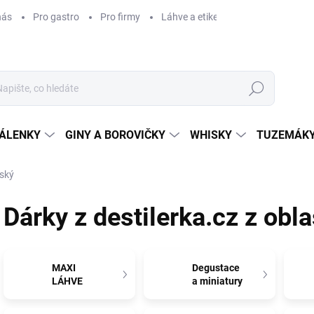
nás
Pro gastro
Pro firmy
Láhve a etikety na míru
Věrnos
Hledat
ÁLENKY
GINY A BOROVIČKY
WHISKY
TUZEMÁKY
nský
Dárky z destilerka.cz z obla
MAXI
Degustace
LÁHVE
a miniatury