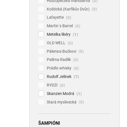
Hustopečská mandlárna
0
Koštická (Karfíkův Dvůr)
0
Lafayette
0
Martin´s Barrel
0
Metelka likéry
1
OLD WELL
0
Pálenice Bučkovi
0
Palírna Radlík
0
Prádlo whisky
0
Rudolf Jelínek
7
RYDZI
0
Skanzen Modrá
1
Stará myslivecká
0
ŠAMPIÓNI