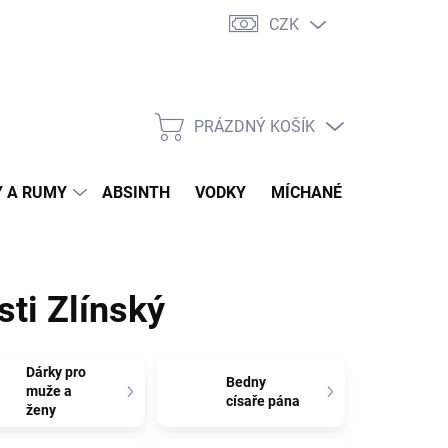
CZK
tní program
Jak nakupovat
Doprava
Jak balíme zásilky
PRÁZDNÝ KOŠÍK
NÁKUPNÍ
KOŠÍK
 A RUMY
ABSINTH
VODKY
MÍCHANÉ DRINKY
O
sti Zlínský
Dárky pro
Bedny
muže a
císaře pána
ženy