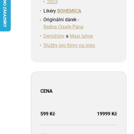
n
2023
í
Likéry
BOHEMICA
p
Originální dárek -
a
Bedna Císaře Pána
n
e
Demižóny
a
Maxi lahve
l
Služby pro firmy na míru
CENA
599
Kč
19999
Kč