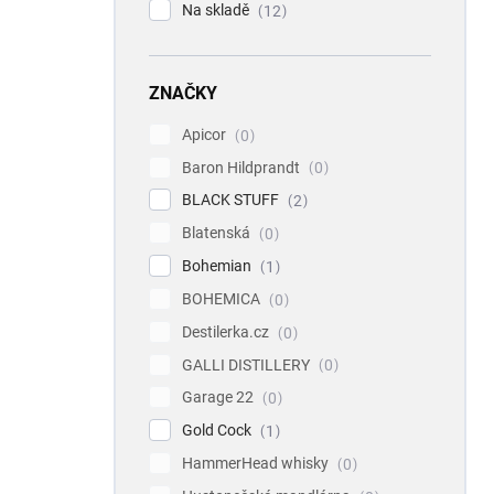
Na skladě
12
ZNAČKY
Apicor
0
Baron Hildprandt
0
BLACK STUFF
2
Blatenská
0
Bohemian
1
BOHEMICA
0
Destilerka.cz
0
GALLI DISTILLERY
0
Garage 22
0
Gold Cock
1
HammerHead whisky
0