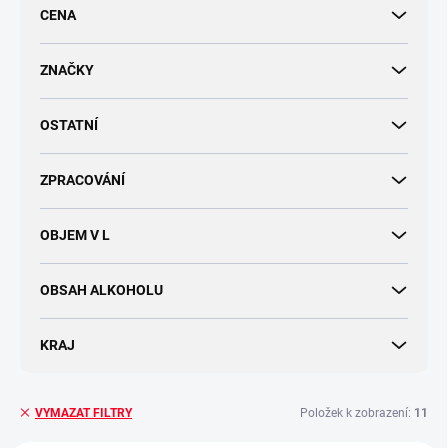
r
CENA
o
d
u
ZNAČKY
k
t
OSTATNÍ
ů
ZPRACOVÁNÍ
OBJEM V L
OBSAH ALKOHOLU
KRAJ
Položek k zobrazení:
11
VYMAZAT FILTRY