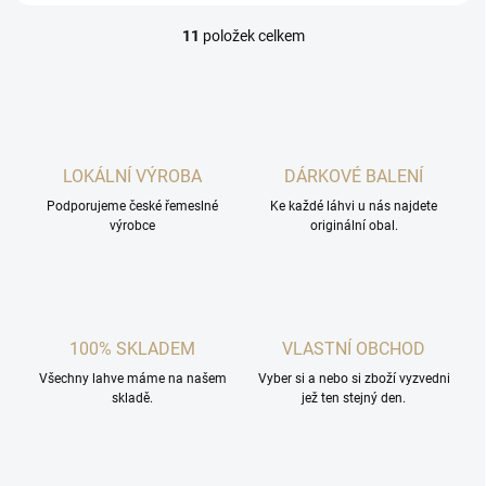
11
položek celkem
O
v
l
á
d
a
c
LOKÁLNÍ VÝROBA
DÁRKOVÉ BALENÍ
í
Podporujeme české řemeslné
p
Ke každé láhvi u nás najdete
výrobce
originální obal.
r
v
k
y
v
ý
100% SKLADEM
VLASTNÍ OBCHOD
p
i
Všechny lahve máme na našem
Vyber si a nebo si zboží vyzvedni
s
skladě.
jež ten stejný den.
u