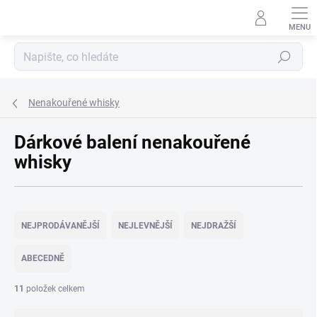
Přejít
na
obsah
Hledat
Nenakouřené whisky
Dárkové balení nenakouřené
whisky
Ř
a
NEJPRODÁVANĚJŠÍ
NEJLEVNĚJŠÍ
NEJDRAŽŠÍ
z
e
ABECEDNĚ
n
í
11
položek celkem
p