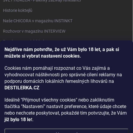
SVĚT HORECA - Pálenky zažívají renesanci
Historie koktejlů
Naše CHICORA v magazínu INSTINKT
Rozhovor v magazínu INTERVIEW
Bourbon, americká krása.
Nejdříve nám potvrďte, že už Vám bylo 18 let, a pak si
Napsali v TÝDNU o naší práci
můžete si vybrat nastavení cookies.
Když ovoce dostane druhý život
Cookies nám pomáhají rozpoznat co Vás zajímá a
Rozhovor s DESTILERKA.CZ v magazínu DRINKING-CAT
vyhodnocovat náštěvnosti pro správné cílení reklamy na
podporu domácích lokálních řemeslných lihovárů na
Jak vybrat dárek na Vánoce
DESTILERKA.CZ
Rozhovor Destilerka.cz v magazínu Macchiato
Ideálně "Přijmout všechny cookies" nebo zakliknutím
tlačítka "Nastavení" nastavit preference, které údaje chcete
Archiv
nebo nechcete poskytovat, pokaždé tím potvrzujte, že Vám
již bylo 18 le
t.