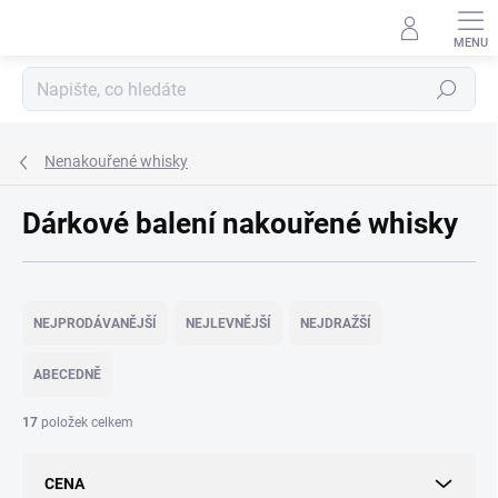
Přejít
na
obsah
Hledat
Nenakouřené whisky
Dárkové balení nakouřené whisky
Ř
a
NEJPRODÁVANĚJŠÍ
NEJLEVNĚJŠÍ
NEJDRAŽŠÍ
z
e
ABECEDNĚ
n
í
17
položek celkem
p
r
CENA
o