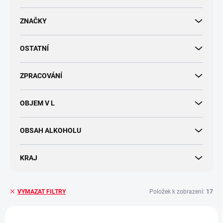
d
u
ZNAČKY
k
t
OSTATNÍ
ů
ZPRACOVÁNÍ
OBJEM V L
OBSAH ALKOHOLU
KRAJ
Položek k zobrazení:
17
VYMAZAT FILTRY
V
ý
AKCE