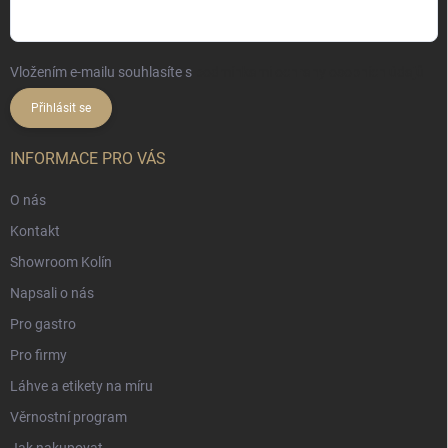
Vložením e-mailu souhlasíte s
podmínkami ochrany osobních údajů
Přihlásit se
INFORMACE PRO VÁS
O nás
Kontakt
Showroom Kolín
Napsali o nás
Pro gastro
Pro firmy
Láhve a etikety na míru
Věrnostní program
Jak nakupovat