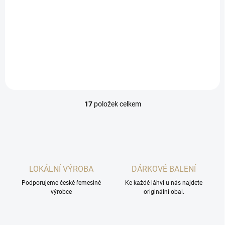
Whisky Prádlo 30yo je ještě
původní destilace pro whisku
HammerHead vydestilovaná
v období podzimu 1989 do
jara 1990 a stočená v roce
2019.
17
položek celkem
O
v
l
á
d
a
c
LOKÁLNÍ VÝROBA
DÁRKOVÉ BALENÍ
í
Podporujeme české řemeslné
p
Ke každé láhvi u nás najdete
výrobce
originální obal.
r
v
k
y