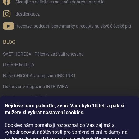
Sledujte a sdílejte co se u nás dobrého narodilo
destilerka.cz
Recenze, podcast, benchmarky a recepty na skvělé české pití
BLOG
SVĚT HORECA - Pálenky zažívají renesanci
Historie koktejlů
Naše CHICORA v magazínu INSTINKT
Rozhovor v magazínu INTERVIEW
Bourbon, americká krása.
Nejdříve nám potvrďte, že už Vám bylo 18 let, a pak si
Napsali v TÝDNU o naší práci
můžete si vybrat nastavení cookies.
Když ovoce dostane druhý život
Cookies nám pomáhají rozpoznat co Vás zajímá a
Rozhovor s DESTILERKA.CZ v magazínu DRINKING-CAT
vyhodnocovat náštěvnosti pro správné cílení reklamy na
podporu domácích lokálních řemeslných lihovárů na