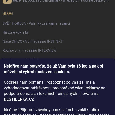
Recenze, podcast, benchmarky a recepty na skvělé české pití
BLOG
SVĚT HORECA - Pálenky zažívají renesanci
Historie koktejlů
Naše CHICORA v magazínu INSTINKT
Rozhovor v magazínu INTERVIEW
Bourbon, americká krása.
Nejdříve nám potvrďte, že už Vám bylo 18 let, a pak si
Napsali v TÝDNU o naší práci
můžete si vybrat nastavení cookies.
Když ovoce dostane druhý život
Cookies nám pomáhají rozpoznat co Vás zajímá a
Rozhovor s DESTILERKA.CZ v magazínu DRINKING-CAT
vyhodnocovat náštěvnosti pro správné cílení reklamy na
podporu domácích lokálních řemeslných lihovárů na
Jak vybrat dárek na Vánoce
DESTILERKA.CZ
Rozhovor Destilerka.cz v magazínu Macchiato
Ideálně "Přijmout všechny cookies" nebo zakliknutím