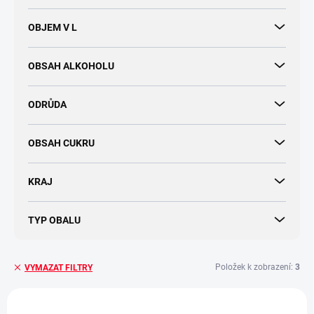
OBJEM V L
OBSAH ALKOHOLU
ODRŮDA
OBSAH CUKRU
KRAJ
TYP OBALU
Položek k zobrazení:
3
VYMAZAT FILTRY
V
ý
NOVINKA
VÍCE ZA MÉNĚ