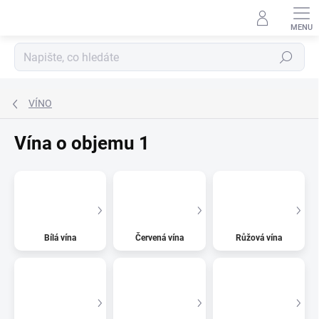
Přejít
na
obsah
Hledat
VÍNO
Vína o objemu 1
Bílá vína
Červená vína
Růžová vína