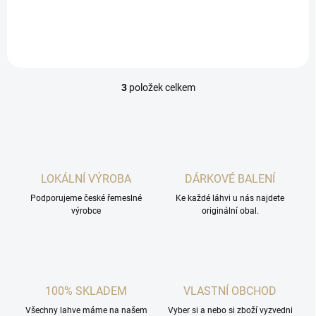
lahodný svařáček
3
položek celkem
O
v
l
á
d
a
c
LOKÁLNÍ VÝROBA
DÁRKOVÉ BALENÍ
í
Podporujeme české řemeslné
p
Ke každé láhvi u nás najdete
výrobce
originální obal.
r
v
k
y
v
ý
100% SKLADEM
VLASTNÍ OBCHOD
p
i
Všechny lahve máme na našem
Vyber si a nebo si zboží vyzvedni