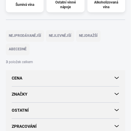
Ostatní vinné
Alkoholizovaná
Šumivá vína
nápoje
vína
Ř
a
NEJPRODÁVANĚJŠÍ
NEJLEVNĚJŠÍ
NEJDRAŽŠÍ
z
e
ABECEDNĚ
n
í
3
položek celkem
p
r
CENA
o
d
u
ZNAČKY
k
t
OSTATNÍ
ů
ZPRACOVÁNÍ