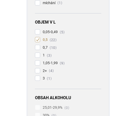
míchání
1
OBJEM V L
0,05-0,49
5
0,5
22
0,7
10
1
3
1,05-1,99
9
2+
4
3
1
OBSAH ALKOHOLU
25,01-29,9%
0
30%
0