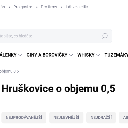
nás
Pro gastro
Pro firmy
Láhve a etikety na míru
Věrnos
Hledat
ÁLENKY
GINY A BOROVIČKY
WHISKY
TUZEMÁKY
 objemu 0,5
Hruškovice o objemu 0,5
Ř
a
NEJPRODÁVANĚJŠÍ
NEJLEVNĚJŠÍ
NEJDRAŽŠÍ
A
z
e