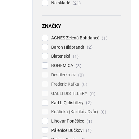
Na skladě
21
ZNAČKY
AGNES Zelená Bohdaneč
1
Baron Hildprandt
2
Blatenská
1
BOHEMICA
3
Destilerka.cz
0
Frederic Kafka
0
GALLI DISTILLERY
0
Karl LIQ distillery
2
Koštická (Karfíkův Dvůr)
0
Lihovar Poněšice
1
Pálenice Bučkovi
1