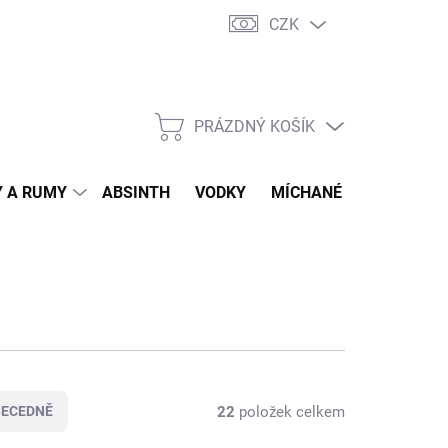
CZK
tní program
Jak nakupovat
Doprava
Jak balíme zásilky
PRÁZDNÝ KOŠÍK
NÁKUPNÍ
KOŠÍK
 A RUMY
ABSINTH
VODKY
MÍCHANÉ DRINKY
O
22
položek celkem
BECEDNĚ