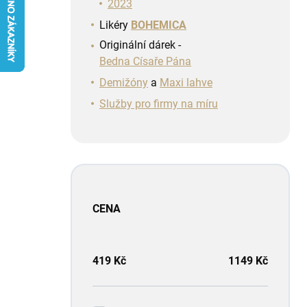
n
2023
í
Likéry
BOHEMICA
p
Originální dárek -
a
Bedna Císaře Pána
n
e
Demižóny
a
Maxi lahve
l
Služby pro firmy na míru
CENA
419
Kč
1149
Kč