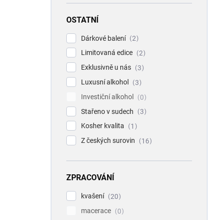
OSTATNÍ
Dárkové balení
2
Limitovaná edice
2
Exklusivně u nás
3
Luxusní alkohol
3
Investiční alkohol
0
Stařeno v sudech
3
Kosher kvalita
1
Z českých surovin
16
ZPRACOVÁNÍ
kvašení
20
macerace
0