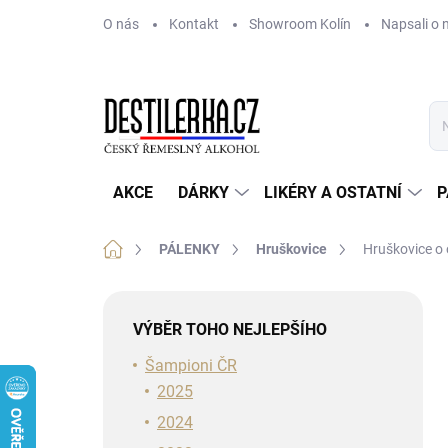
Přejít
O nás
Kontakt
Showroom Kolín
Napsali o 
na
obsah
AKCE
DÁRKY
LIKÉRY A OSTATNÍ
P
Domů
PÁLENKY
Hruškovice
Hruškovice o
P
o
VÝBĚR TOHO NEJLEPŠÍHO
s
t
Šampioni ČR
r
2025
a
2024
n