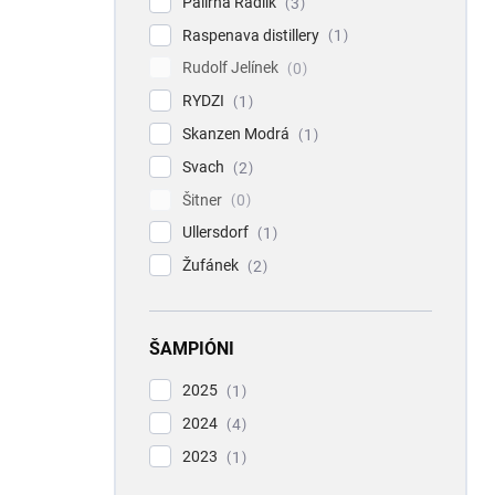
Palírna Radlík
3
Raspenava distillery
1
Rudolf Jelínek
0
RYDZI
1
Skanzen Modrá
1
Svach
2
Šitner
0
Ullersdorf
1
Žufánek
2
ŠAMPIÓNI
2025
1
2024
4
2023
1